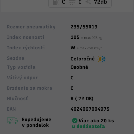
C
C
72db
Rozmer pneumatiky
235/55R19
Index nosnosti
105
= max 925 kg
Index rýchlosti
W
= max 270 km/h
Sezóna
Celoročné
Typ vozidla
Osobné
Válivý odpor
C
Brzdenie za mokra
C
Hlučnosť
B ( 72 DB)
EAN
4024067004975
Expedujeme
Viac ako 20 ks
v pondelok
u dodávateľa