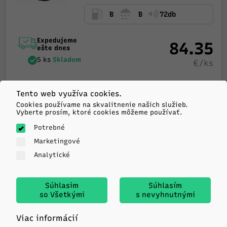
B
B
72db
Expedujeme
84.35
ešte dnes
5 ks
Skladom
€/ks
-
+
Tento web využíva cookies.
KÚPIŤ
Cookies používame na skvalitnenie našich služieb.
Vyberte prosím, ktoré cookies môžeme používať.
Potrebné
Sailun
Marketingové
ATREZZO 4SEASONS ULTRA
Analytické
235/55R19 105W TL XL M+S
3PMSF
Súhlasim
Súhlasím
so Všetkými
s nevyhnutnými
B
A
70db
Viac informácií
Expedujeme