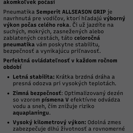
akomkoľvek počasí
Pneumatika
Semperit ALLSEASON GRIP
je
navrhnutá pre vodičov, ktorí hľadajú
výborný
výkon počas celého roka
. Či už jazdíte na
suchých, mokrých, zasnežených alebo
zablatených cestách, táto
celoročná
pneumatika
vám poskytne stabilitu,
bezpečnosť a vynikajúcu priľnavosť.
Perfektná ovládateľnosť v každom ročnom
období
Letná stabilita:
Krátka brzdná dráha a
presná odozva pri vysokých teplotách.
Zimná bezpečnosť
: Optimalizovaný dezén
so vzorom
písmena V
efektívne odvádza
vodu a sneh, čím znižuje riziko
aquaplaningu
.
Vysoký kilometrový výkon:
Odolná zmes
zabezpečuje dlhú životnosť a rovnomerné