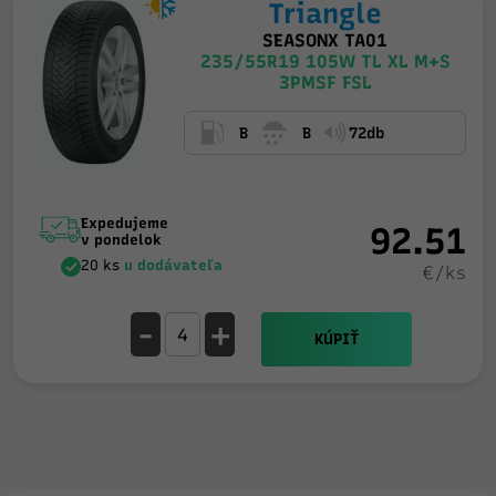
Triangle
SEASONX TA01
235/55R19 105W TL XL M+S
3PMSF FSL
B
B
72db
Expedujeme
92.51
v pondelok
20 ks
u dodávateľa
€/ks
-
+
KÚPIŤ