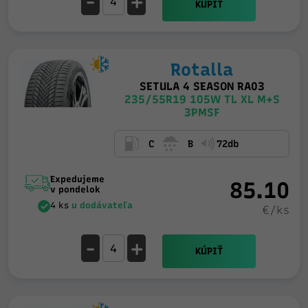
-
+
KÚPIŤ
Rotalla
SETULA 4 SEASON RA03
235/55R19 105W TL XL M+S
3PMSF
C
B
72db
Expedujeme
85.10
v pondelok
4 ks
u dodávateľa
€/ks
-
+
KÚPIŤ