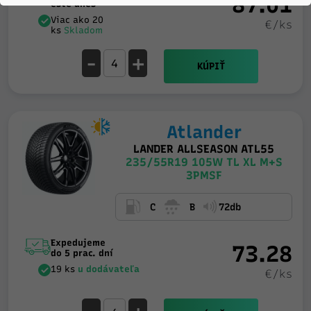
87.01
ešte dnes
Viac ako 20
€/ks
ks
Skladom
-
+
KÚPIŤ
Atlander
LANDER ALLSEASON ATL55
235/55R19 105W TL XL M+S
3PMSF
C
B
72db
Expedujeme
73.28
do 5 prac. dní
19 ks
u dodávateľa
€/ks