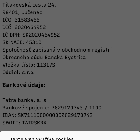
Fiľakovská cesta 24,
98401, Lučenec
IČO: 31583466
DIČ: 2020464952
IČ DPH: SK2020464952
SK NACE: 45310
Spoločnosť zapísaná v obchodnom registri
Okresného súdu Banská Bystrica
Vložka číslo: 1131/S
Oddiel: s.r.o.
Bankové údaje:
Tatra banka, a. s.
Bankové spojenie: 2629170743 / 1100
IBAN: SK7111000000002629170743
SWIFT: TATRSKBX
Tento web využíva cookies.