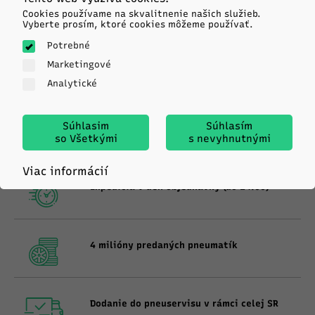
Cookies používame na skvalitnenie našich služieb.
Vyberte prosím, ktoré cookies môžeme používať.
Potrebné
Marketingové
Vyhľadanie podľa ŠPZ
Analytické
Súhlasim
Súhlasím
Špecialista na pneumatiky od roku 1991
so Všetkými
s nevyhnutnými
Viac informácií
Expedícia v deň objednávky (do 14:00)
4 milióny predaných pneumatík
Dodanie do pneuservisu v rámci celej SR