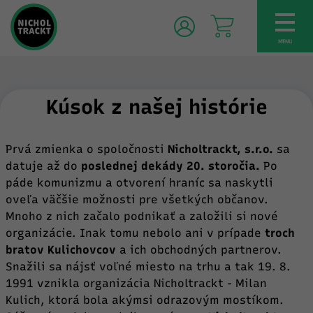
TOG
NAV
MENU
Kúsok z našej histórie
Prvá zmienka o spoločnosti
Nicholtrackt, s.r.o.
sa
datuje až do
poslednej dekády 20. storočia.
Po
páde komunizmu a otvorení hraníc sa naskytli
oveľa väčšie možnosti pre všetkých občanov.
Mnoho z nich začalo podnikať a založili si nové
organizácie. Inak tomu nebolo ani v prípade
troch
bratov Kulichovcov
a ich obchodných partnerov.
Snažili sa nájsť voľné miesto na trhu a tak 19. 8.
1991 vznikla organizácia Nicholtrackt - Milan
Kulich, ktorá bola akýmsi odrazovým mostíkom.