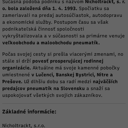
Súčasná podoba podniku s názvom
Nicholtrackt, s. r.
o. bola založená dňa
1. 4. 1993.
Spočiatku sa
zameriavali na predaj autosúčiastok, autodopravu
a ekonomické služby. Postupom času sa však
podnikateľská činnosť spoločnosti
vykryštalizovala a v súčasnosti sa primárne venuje
veľkoobchodu a maloobchodu pneumatík.
Počas svojej cesty si prešla viacerými zmenami, no
stále si drží
povesť prosperujúcej rodinnej
organizácie.
Aktuálne má svoje kamenné pobočky
umiestnené
v Lučenci, Banskej Bystrici, Nitre a
Prešove.
Už dlhšiu dobu sa radí medzi
najväčších
predajcov pneumatík na Slovensku
a snaží sa
uspokojovať všetkých svojich zákazníkov.
Základné informácie:
Nicholtrackt, s.r.o.