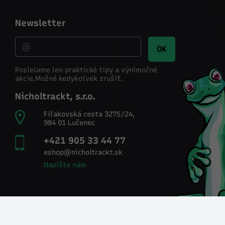
Newsletter
OK
Posielame len praktické tipy a výnimočné
akcie.
Možné kedykoľvek zrušiť.
Nicholtrackt, s.r.o.
Fiľakovská cesta 3275/24,
984 01 Lučenec
+421 905 33 44 77
eshop@nicholtrackt.sk
Napíšte nám
Sociálne siete