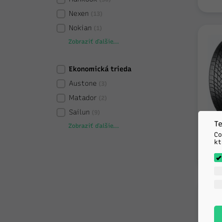
Nexen
(13)
Nokian
(1)
Zobraziť ďalšie...
Ekonomická trieda
Austone
(3)
Matador
(2)
Sailun
(9)
Te
Zobraziť ďalšie...
Co
kt