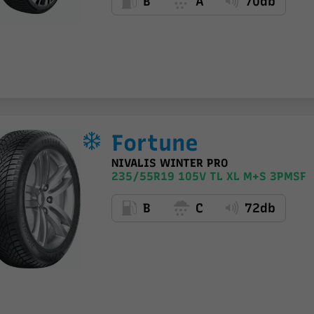
B
A
70db
Fortune
NIVALIS WINTER PRO
235/55R19 105V TL XL M+S 3PMSF
B
C
72db