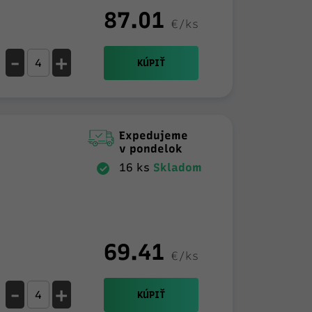
87.01
€/ks
-
+
KÚPIŤ
Expedujeme
v pondelok
16 ks
Skladom
69.41
€/ks
-
+
KÚPIŤ