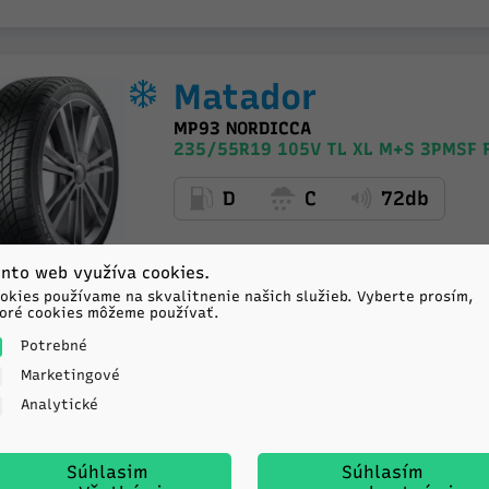
Matador
MP93 NORDICCA
235/55R19 105V TL XL M+S 3PMSF 
D
C
72db
nto web využíva cookies.
okies používame na skvalitnenie našich služieb. Vyberte prosím,
oré cookies môžeme používať.
Potrebné
Marketingové
Analytické
Tracmax
TRAC SAVER A/S
Súhlasim
Súhlasím