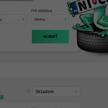
A
TYP VOZIDLA
HĽADAŤ
UR