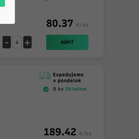
ZR
80.37
€/ks
-
+
KÚPIŤ
Expedujeme
v pondelok
8 ks
Skladom
189.42
€/ks