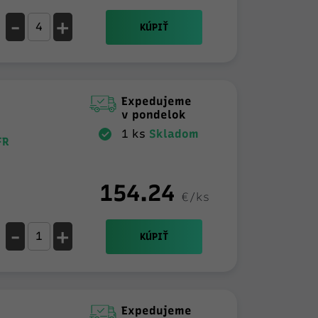
-
+
KÚPIŤ
Expedujeme
v pondelok
1 ks
Skladom
FR
154.24
€/ks
-
+
KÚPIŤ
Expedujeme