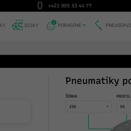
+421 905 33 44 77
Špecialista na pneumatiky od roku 1991
Exp
KY
DISKY
PORADÍME
PNEUSERV
Pneumatiky p
ŠÍRKA
PROFIL