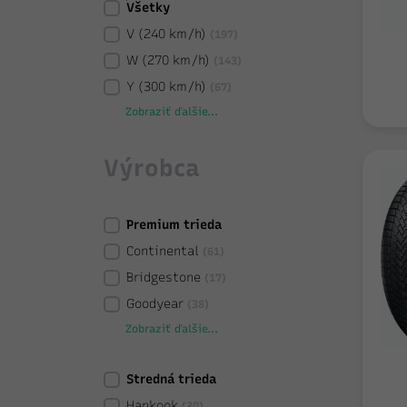
Všetky
V (240 km/h)
(197)
W (270 km/h)
(143)
Y (300 km/h)
(67)
Zobraziť ďalšie...
Výrobca
Premium trieda
Continental
(61)
Bridgestone
(17)
Goodyear
(38)
Zobraziť ďalšie...
Stredná trieda
Hankook
(30)