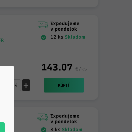
Expedujeme
v pondelok
12 ks
Skladom
FR
143.07
€/ks
-
+
KÚPIŤ
Expedujeme
v pondelok
8 ks
Skladom