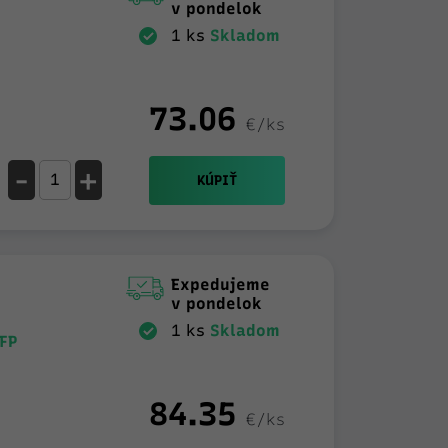
v pondelok
1 ks
Skladom
73.06
€/ks
-
+
KÚPIŤ
Expedujeme
v pondelok
1 ks
Skladom
FP
84.35
€/ks