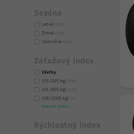
Sezóna
Letné
(278)
Zimné
(136)
Celoročné
(115)
Záťažový index
Všetky
105 (925 kg)
(390)
101 (825 kg)
(133)
108 (1000 kg)
(3)
Zobraziť ďalšie...
Rýchlostný index