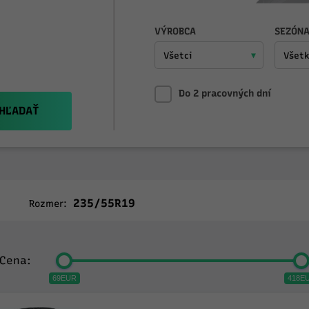
VÝROBCA
SEZÓN
Do 2 pracovných dní
HĽADAŤ
235/55R19
Rozmer:
Cena:
69EUR
418E