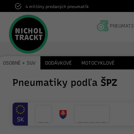
Dodanie do pneuservisu v rámci celej SR
PNEUMATI
OSOBNÉ + SUV
DODÁVKOVÉ
MOTOCYKLOVÉ
Pneumatiky podľa
ŠPZ
SK