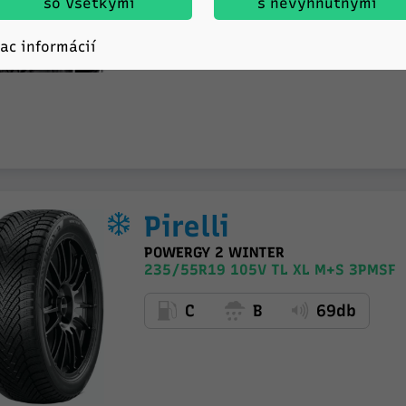
235/55R19 105W TL XL M+S 3PMSF 
so Všetkými
s nevyhnutnými
C
B
72db
iac informácií
Pirelli
POWERGY 2 WINTER
235/55R19 105V TL XL M+S 3PMSF
C
B
69db