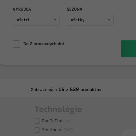
VÝROBCA
SEZÓNA
Do 2 pracovných dní
15
529
Zobrazených
z
produktov
Technológie
RunOnFlat
(12)
Zosilnené
(392)