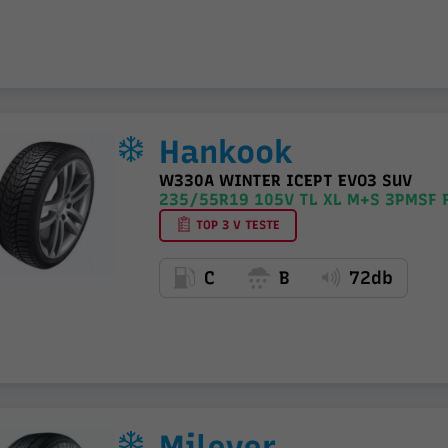
Hankook
W330A WINTER ICEPT EVO3 SUV
235/55R19 105V TL XL M+S 3PMSF 
TOP 3 V TESTE
C
B
72db
Milever