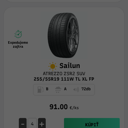
Expedujeme
zajtra
Sailun
ATREZZO ZSR2 SUV
255/55R19 111W TL XL FP
B
A
72db
91.00
€/ks
-
+
KÚPIŤ