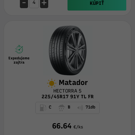
-
+
KÚPIŤ
Expedujeme
zajtra
Matador
HECTORRA 5
225/45R17 91Y TL FR
C
B
71db
66.64
€/ks