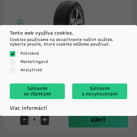
Expedujeme
Tento web využíva cookies.
zajtra
Cookies používame na skvalitnenie našich služieb.
Vyberte prosím, ktoré cookies môžeme používať.
Potrebné
Apollo
Marketingové
ALNAC 4G
Analytické
205/55R16 91H TL
B
B
69db
Súhlasim
Súhlasím
so Všetkými
s nevyhnutnými
41.94
€/ks
Viac informácií
-
+
KÚPIŤ