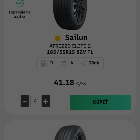
Expedujeme
zajtra
Sailun
ATREZZO ELITE 2
185/55R15 82V TL
D
A
70db
41.18
€/ks
-
+
KÚPIŤ