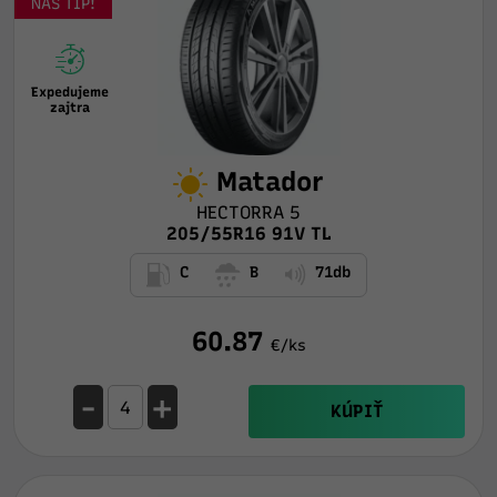
NÁŠ TIP!
Expedujeme
zajtra
Matador
HECTORRA 5
205/55R16 91V TL
C
B
71db
60.87
€/ks
-
+
KÚPIŤ