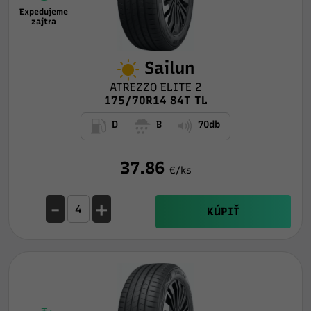
Expedujeme
zajtra
Sailun
ATREZZO ELITE 2
175/70R14 84T TL
D
B
70db
37.86
€/ks
-
+
KÚPIŤ