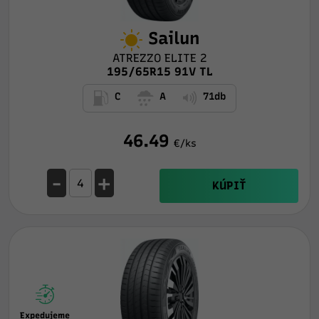
Sailun
ATREZZO ELITE 2
195/65R15 91V TL
C
A
71db
46.49
€/ks
-
+
KÚPIŤ
Expedujeme