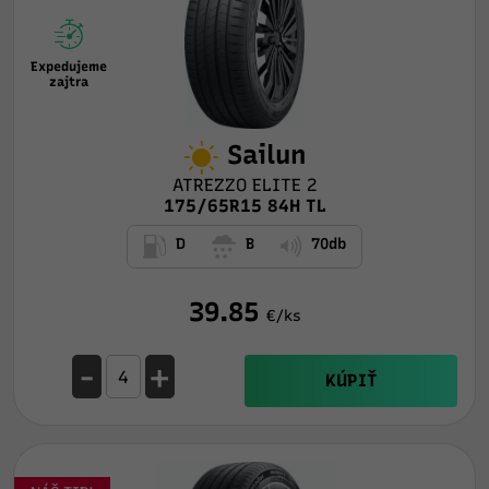
Expedujeme
zajtra
Sailun
ATREZZO ELITE 2
175/65R15 84H TL
D
B
70db
39.85
€/ks
-
+
KÚPIŤ