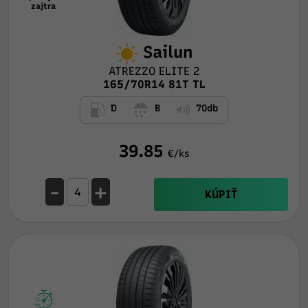
zajtra
Sailun
ATREZZO ELITE 2
165/70R14 81T TL
D
B
70db
39.85
€/ks
-
+
KÚPIŤ