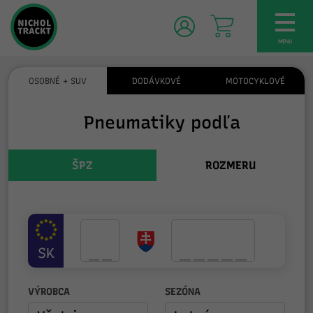
TOG
NAV
MENU
OSOBNÉ + SUV
DODÁVKOVÉ
MOTOCYKLOVÉ
Pneumatiky podľa
ŠPZ
ROZMERU
SK
VÝROBCA
SEZÓNA