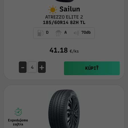
Sailun
ATREZZO ELITE 2
185/60R14 82H TL
D
A
70db
41.18
€/ks
-
+
KÚPIŤ
Expedujeme
zajtra