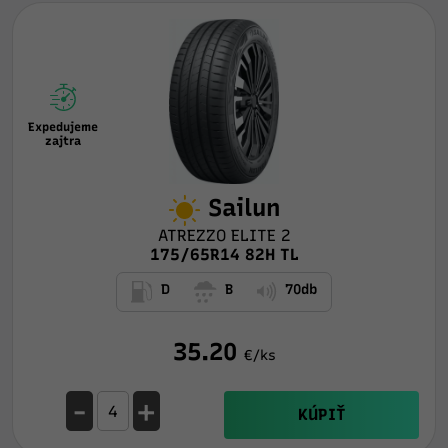
Expedujeme
zajtra
Sailun
ATREZZO ELITE 2
175/65R14 82H TL
D
B
70db
35.20
€/ks
-
+
KÚPIŤ