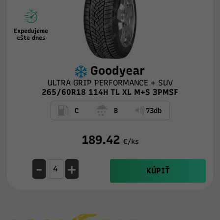
Expedujeme
ešte dnes
Goodyear
ULTRA GRIP PERFORMANCE + SUV
265/60R18 114H TL XL M+S 3PMSF
C
B
73db
189.42
€/ks
-
+
KÚPIŤ