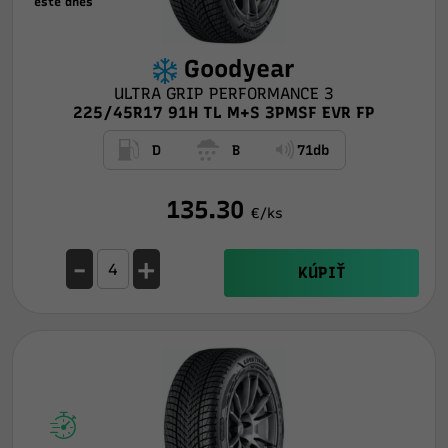
ešte dnes
Goodyear
ULTRA GRIP PERFORMANCE 3
225/45R17 91H TL M+S 3PMSF EVR FP
D
B
71db
135.30
€/ks
-
+
KÚPIŤ