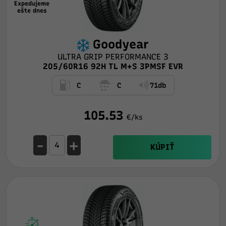
Expedujeme
ešte dnes
Goodyear
ULTRA GRIP PERFORMANCE 3
205/60R16 92H TL M+S 3PMSF EVR
C
C
71db
105.53
€/ks
-
+
KÚPIŤ