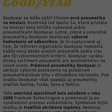
Goodyear sa môže pýšiť titulom
prvá pneumatika
na mesiaci.
Kozmická loď Apollo 14, ktorá pristála
na mesiaci bola totižto vybavená práve
pneumatikami Goodyear. Letné, zimné a celoročné
pneumatiky Goodyear dostávajú
výborné
hodnotenia od odborníkov.
Je to ovplyvnené aj
tým, že inžinieri organizácie Goodyear hodnotia
každý nový dezén svojich pneumatík podľa viac
ako 50 výkonnostných kritérií. Goodyear vyrába
široký sortiment pneumatík pre spotrebiteľov na
celom svete.
Prémiové pneumatiky Goodyear
si
udržujú výborné postavenie na globálnom
pneumatikárskom trhu v dlhodobom horizonte. Pod
značku Goodyear však spadajú aj pneumatiky
značiek Dunlop, Fulda, Sava a Debica.
Táto
americká spoločnosť bola založená v roku
1898
Frankom Seiberlingom a pomenoval ju po
vynálezcovi procesu vulkanizácie. Symbolom tejto
značky je
tradičná okrídlená topánka.
Nemenej