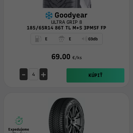
Goodyear
ULTRA GRIP 8
185/65R14 86T TL M+S 3PMSF FP
E
E
69db
69.00
€/ks
-
+
KÚPIŤ
Expedujeme