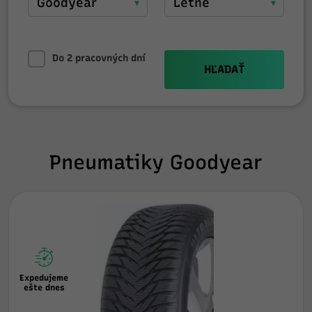
Do 2 pracovných dní
HĽADAŤ
Pneumatiky Goodyear
Expedujeme
ešte dnes