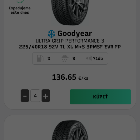
Expedujeme
ešte dnes
Goodyear
ULTRA GRIP PERFORMANCE 3
225/40R18 92V TL XL M+S 3PMSF EVR FP
D
B
71db
136.65
€/ks
-
+
KÚPIŤ