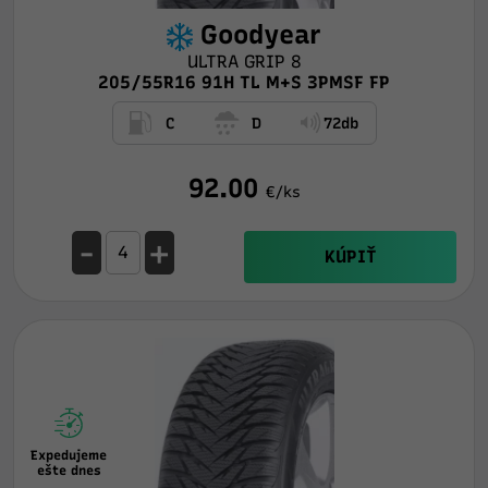
Goodyear
ULTRA GRIP 8
205/55R16 91H TL M+S 3PMSF FP
C
D
72db
92.00
€/ks
-
+
KÚPIŤ
Expedujeme
ešte dnes