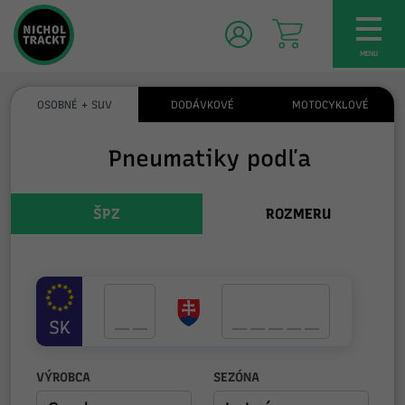
TOG
NAV
MENU
OSOBNÉ + SUV
DODÁVKOVÉ
MOTOCYKLOVÉ
Pneumatiky podľa
ŠPZ
ROZMERU
SK
VÝROBCA
SEZÓNA