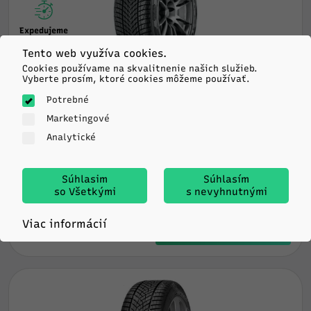
Expedujeme
ešte dnes
Tento web využíva cookies.
Cookies používame na skvalitnenie našich služieb.
Vyberte prosím, ktoré cookies môžeme používať.
Goodyear
Potrebné
ULTRA GRIP PERFORMANCE 3
205/50R17 93V TL XL M+S 3PMSF FP EVR
Marketingové
Analytické
D
C
72db
Súhlasim
Súhlasím
112.98
€/ks
so Všetkými
s nevyhnutnými
-
+
Viac informácií
KÚPIŤ