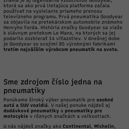
známa je aj legendárna vzducholoď Goodyear,
ktorá sa ako prvá lietajúca platforma začala
používať na vysielanie priameho prenosu
televízneho programu. Prvá pneumatika Goodyear
sa objavila na pretekárskom automobile známeho
Henryho Forda. História značky Goodyear sa viaže
k slávnym pretekom Le Mans, na ktorých sa jej
podarilo zozbierať 14 víťazstiev. V dnešnej dobe
je Goodyear so svojimi 85 výrobnými fabrikami
tretím najväčším výrobcom pneumatík na svete.
Sme zdrojom číslo jedna na
pneumatiky
Ponúkame široký výber pneumatík pre
osobné
autá a SUV vozidlá
. V našej ponuke nájdeš aj
dodávkové pneumatiky
a
pneumatiky pre
motocykle
v rôznych značkách a veľkostiach.
U nás nájdeš značky ako
Continental
,
Michelin
,