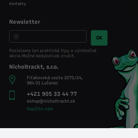
Kontakty
Newsletter
OK
Posielame len praktické tipy a výnimočné
akcie.
Možné kedykoľvek zrušiť.
Nicholtrackt, s.r.o.
Fiľakovská cesta 3275/24,
984 01 Lučenec
+421 905 33 44 77
eshop@nicholtrackt.sk
Napíšte nám