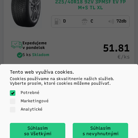
225/40R18 92V 3PMSF EV FP
M+S TL XL
D
C
72db
Expedujeme
51.81
v pondelok
5 ks
Skladom
€/ks
-
+
Tento web využíva cookies.
KÚPIŤ
Cookies používame na skvalitnenie našich služieb.
Vyberte prosím, ktoré cookies môžeme používať.
Potrebné
Marketingové
Fortune
Analytické
SNOWFUN FSR901
225/40R18 92V TL XL M+S
3PMSF
Súhlasim
Súhlasím
so Všetkými
s nevyhnutnými
D
C
72db