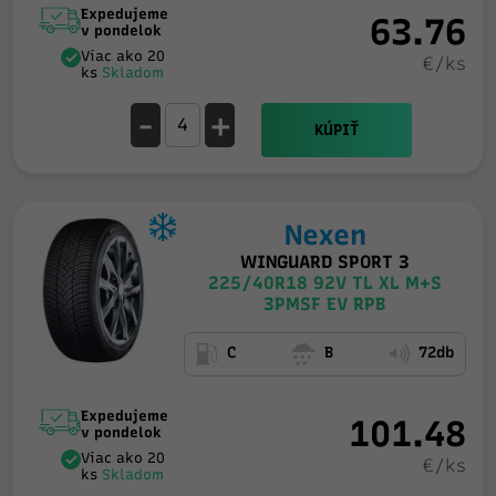
Expedujeme
63.76
v pondelok
Viac ako 20
€/ks
ks
Skladom
-
+
KÚPIŤ
Nexen
WINGUARD SPORT 3
225/40R18 92V TL XL M+S
3PMSF EV RPB
C
B
72db
Expedujeme
101.48
v pondelok
Viac ako 20
€/ks
ks
Skladom