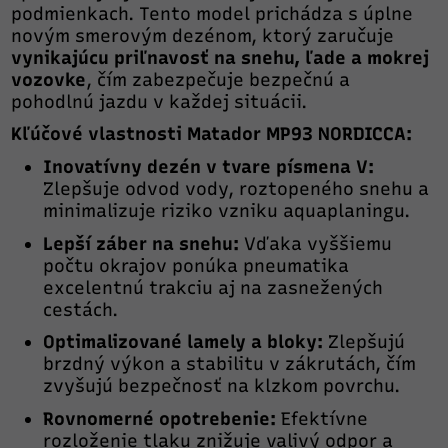
podmienkach. Tento model prichádza s úplne
novým smerovým dezénom, ktorý zaručuje
vynikajúcu priľnavosť na snehu, ľade a mokrej
vozovke
, čím zabezpečuje bezpečnú a
pohodlnú jazdu v každej situácii.
Kľúčové vlastnosti Matador MP93 NORDICCA:
Inovatívny dezén v tvare písmena V:
Zlepšuje odvod vody, roztopeného snehu a
minimalizuje riziko vzniku aquaplaningu.
Lepší záber na snehu:
Vďaka vyššiemu
počtu okrajov ponúka pneumatika
excelentnú trakciu aj na zasnežených
cestách.
Optimalizované lamely a bloky:
Zlepšujú
brzdný výkon a stabilitu v zákrutách, čím
zvyšujú bezpečnosť na klzkom povrchu.
Rovnomerné opotrebenie:
Efektívne
rozloženie tlaku znižuje valivý odpor a