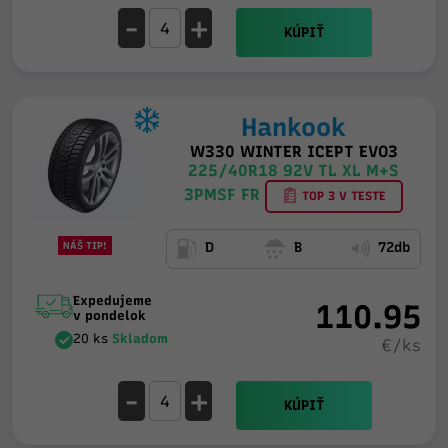
-
+
KÚPIŤ
Hankook
W330 WINTER ICEPT EVO3
225/40R18 92V TL XL M+S
3PMSF FR
TOP 3 V TESTE
NÁŠ TIP!
D
B
72db
Expedujeme
110.95
v pondelok
20 ks
Skladom
€/ks
-
+
KÚPIŤ