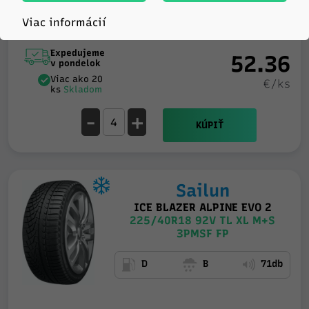
Viac informácií
Expedujeme
52.36
v pondelok
Viac ako 20
€/ks
ks
Skladom
-
+
KÚPIŤ
Sailun
ICE BLAZER ALPINE EVO 2
225/40R18 92V TL XL M+S
3PMSF FP
D
B
71db