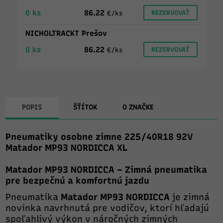
0 ks
86.22
REZERVOVAŤ
€/ks
NICHOLTRACKT Prešov
0 ks
86.22
REZERVOVAŤ
€/ks
POPIS
ŠŤÍTOK
O ZNAČKE
Pneumatiky osobne zimne 225/40R18 92V
Matador MP93 NORDICCA XL
Matador MP93 NORDICCA – Zimná pneumatika
pre bezpečnú a komfortnú jazdu
Pneumatika
Matador MP93 NORDICCA
je zimná
novinka navrhnutá pre vodičov, ktorí hľadajú
spoľahlivý výkon v náročných zimných