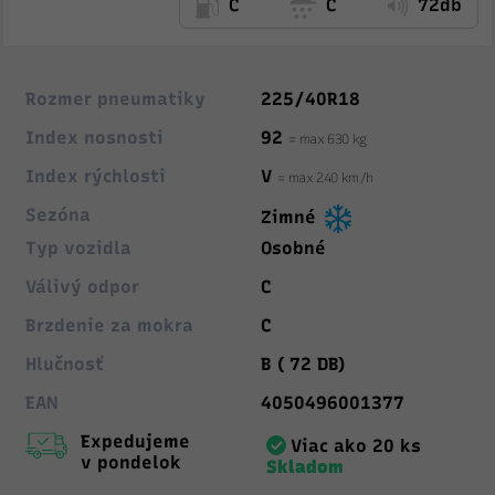
C
C
72db
Rozmer pneumatiky
225/40R18
Index nosnosti
92
= max 630 kg
Index rýchlosti
V
= max 240 km/h
Sezóna
Zimné
Typ vozidla
Osobné
Válivý odpor
C
Brzdenie za mokra
C
Hlučnosť
B ( 72 DB)
EAN
4050496001377
Expedujeme
Viac ako 20 ks
v pondelok
Skladom