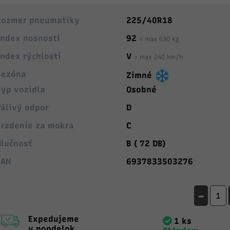
Rozmer pneumatiky
225/40R18
Index nosnosti
92
= max 630 kg
Index rýchlosti
V
= max 240 km/h
Sezóna
Zimné
Typ vozidla
Osobné
Válivý odpor
D
Brzdenie za mokra
C
Hlučnosť
B ( 72 DB)
EAN
6937833503276
-
Expedujeme
1 ks
v pondelok