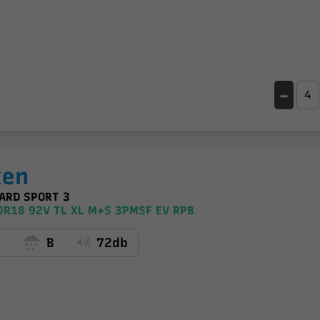
-
xen
ARD SPORT 3
R18 92V TL XL M+S 3PMSF EV RPB
C
B
72db