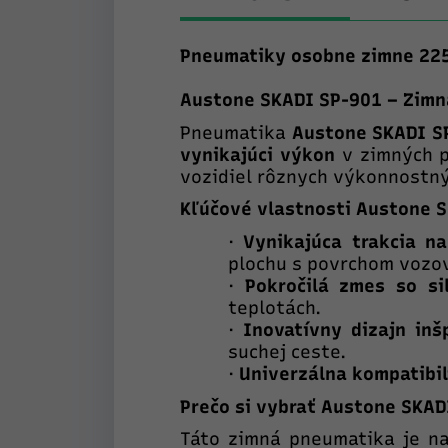
Pneumatiky osobne zimne 22
Austone SKADI SP-901 – Zimn
Pneumatika
Austone SKADI S
vynikajúci výkon
v zimných p
vozidiel rôznych výkonnostný
Kľúčové vlastnosti Austone 
·
Vynikajúca trakcia n
plochu s povrchom vozo
·
Pokročilá zmes so si
teplotách.
·
Inovatívny dizajn in
suchej ceste.
·
Univerzálna kompatibil
Prečo si vybrať Austone SKAD
Táto zimná pneumatika je n