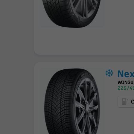
Ne
WINGU
225/40