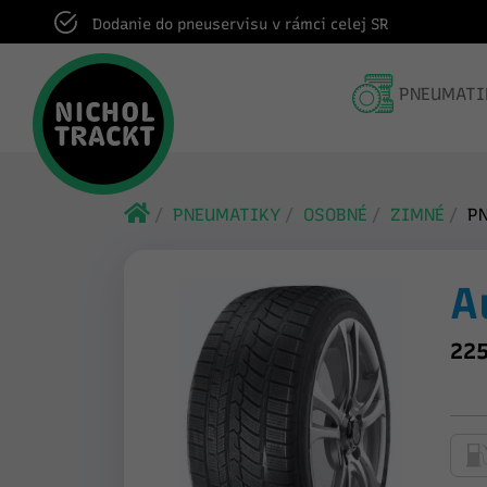
Dodanie do pneuservisu v rámci celej SR
PNEUMATI
PNEUMATIKY
OSOBNÉ
ZIMNÉ
P
A
225