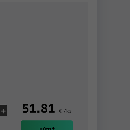
51.81
+
€ /ks