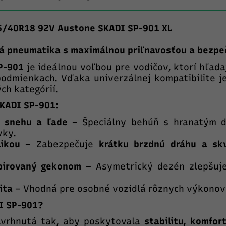
5/40R18 92V Austone SKADI SP-901 XL
á pneumatika s maximálnou priľnavosťou a bezp
P-901
je ideálnou voľbou pre vodičov, ktorí hľad
odmienkach. Vďaka univerzálnej kompatibilite j
ch kategórií.
SKADI SP-901:
a snehu a ľade
– Špeciálny behúň s hranatým d
vky.
likou
– Zabezpečuje
krátku brzdnú dráhu a skv
špirovaný gekonom
– Asymetrický dezén zlepšuje
ita
– Vhodná pre osobné vozidlá rôznych výkonový
I SP-901?
avrhnutá tak, aby poskytovala
stabilitu, komfor