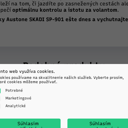
eží na tom, či jazdíte po zasnežených cestách a
zpečí
optimálnu kontrolu a istotu za volantom
.
ky Austone SKADI SP-901 ešte dnes a vychutnajte 
Podobné produkty
nto web využíva cookies.
okies používame na skvalitnenie našich služieb. Vyberte prosím,
tune
oré cookies môžeme používať.
Potrebné
UN FSR901
0R18 92V TL XL M+S 3PMSF
Marketingové
Analytické
D
C
72db
Súhlasim
Súhlasím