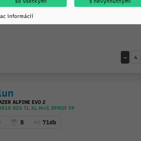
so Všetkými
s nevyhnutnými
iac informácií
-
lun
AZER ALPINE EVO 2
R18 92V TL XL M+S 3PMSF FP
D
B
71db