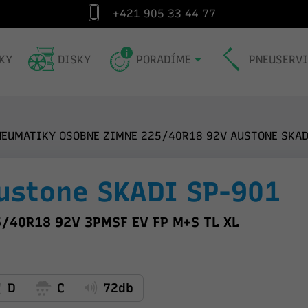
+421 905 33 44 77
Špecialista na pneumatiky od roku 1991
Exp
KY
DISKY
PORADÍME
PNEUSERV
NEUMATIKY OSOBNE ZIMNE 225/40R18 92V AUSTONE SKAD
ustone SKADI SP-901
/40R18 92V 3PMSF EV FP M+S TL XL
D
C
72db