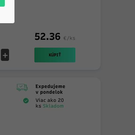
52.36
€/ks
+
KÚPIŤ
Expedujeme
v pondelok
Viac ako 20
ks
Skladom