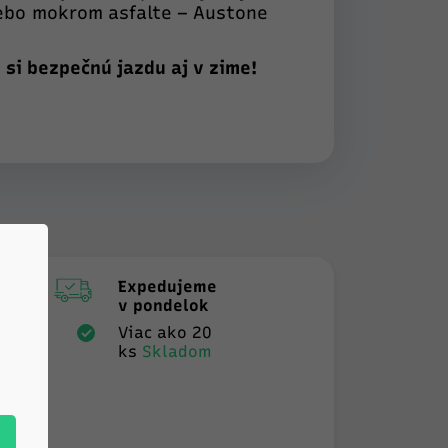
lebo mokrom asfalte – Austone
si bezpečnú jazdu aj v zime!
Expedujeme
v pondelok
Viac ako 20
ks
Skladom