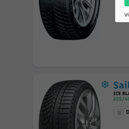
V
Sai
ICE BL
225/40