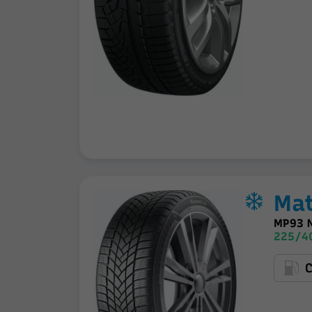
Ma
MP93 
225/40