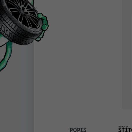
POPIS
ŠŤÍT