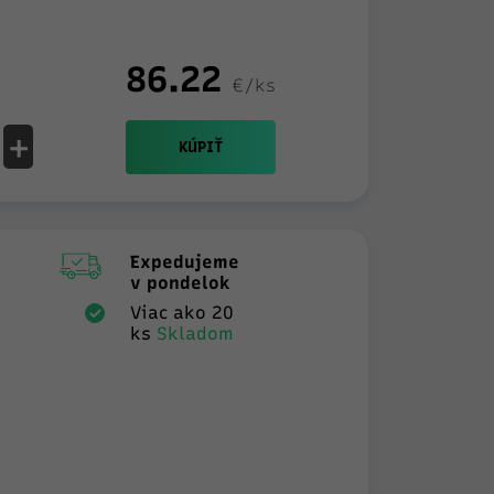
86.22
€/ks
+
KÚPIŤ
Expedujeme
v pondelok
Viac ako 20
ks
Skladom