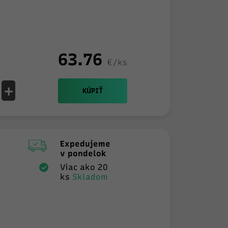
63.76
€/ks
+
KÚPIŤ
Expedujeme
v pondelok
Viac ako 20
ks
Skladom