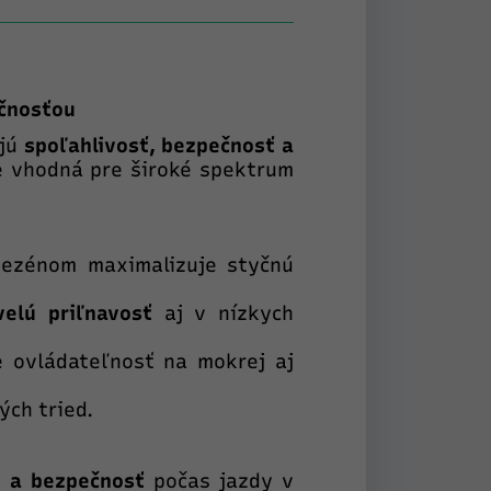
ečnosťou
ajú
spoľahlivosť, bezpečnosť a
e vhodná pre široké spektrum
ezénom maximalizuje styčnú
elú priľnavosť
aj v nízkych
 ovládateľnosť na mokrej aj
ch tried.
t a bezpečnosť
počas jazdy v