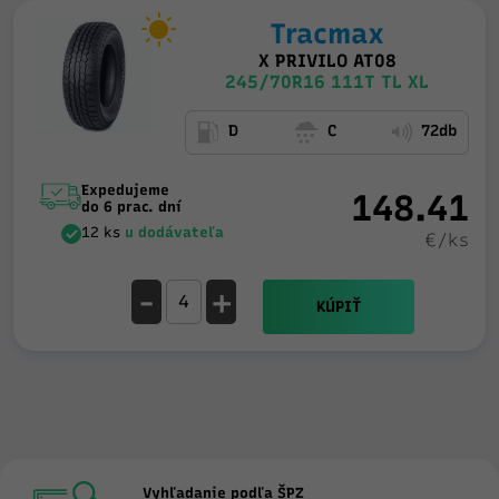
Tracmax
X PRIVILO AT08
245/70R16 111T TL XL
D
C
72db
Expedujeme
148.41
do 6 prac. dní
12 ks
u dodávateľa
€/ks
-
+
KÚPIŤ
Vyhľadanie podľa ŠPZ