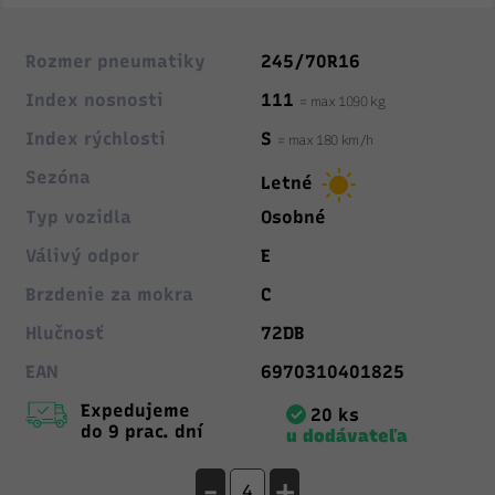
Rozmer pneumatiky
245/70R16
Index nosnosti
111
= max 1090 kg
Index rýchlosti
S
= max 180 km/h
Sezóna
Letné
Typ vozidla
Osobné
Válivý odpor
E
Brzdenie za mokra
C
Hlučnosť
72DB
EAN
6970310401825
Expedujeme
20 ks
do 9 prac. dní
u dodávateľa
-
+