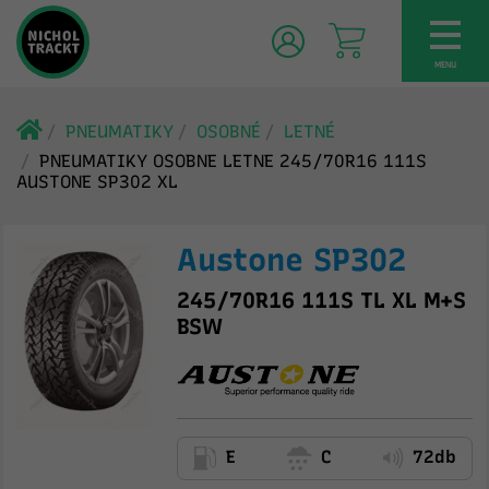
TOG
NAV
MENU
PNEUMATIKY
OSOBNÉ
LETNÉ
PNEUMATIKY OSOBNE LETNE 245/70R16 111S
AUSTONE SP302 XL
Austone SP302
245/70R16 111S TL XL M+S
BSW
E
C
72db