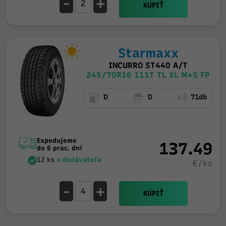
-
+
KÚPIŤ
Starmaxx
INCURRO ST440 A/T
245/70R16 111T TL XL M+S FP
D
D
71db
Expedujeme
137.49
do 6 prac. dní
12 ks
u dodávateľa
€/ks
-
+
KÚPIŤ