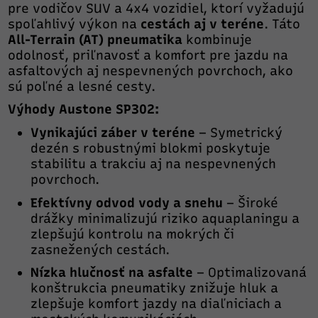
pre vodičov SUV a 4x4 vozidiel, ktorí vyžadujú
spoľahlivý výkon na
cestách aj v teréne
. Táto
All-Terrain (AT) pneumatika
kombinuje
odolnosť, priľnavosť a komfort pre jazdu na
asfaltových aj nespevnených povrchoch, ako
sú poľné a lesné cesty.
Výhody Austone SP302:
Vynikajúci záber v teréne
– Symetrický
dezén s robustnými blokmi poskytuje
stabilitu a trakciu aj na nespevnených
povrchoch.
Efektívny odvod vody a snehu
– Široké
drážky minimalizujú riziko aquaplaningu a
zlepšujú kontrolu na mokrých či
zasnežených cestách.
Nízka hlučnosť na asfalte
– Optimalizovaná
konštrukcia pneumatiky znižuje hluk a
zlepšuje komfort jazdy na diaľniciach a