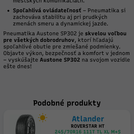
mestských komunikáciách.
Spoľahlivá ovládateľnosť
– Pneumatika si
zachováva stabilitu aj pri prudkých
zmenách smeru a dynamickej jazde.
Pneumatika Austone SP302 je
skvelou voľbou
pre všetkých dobrodruhov
, ktorí hľadajú
spoľahlivé obutie pre zmiešané podmienky.
Objavte výkon, bezpečnosť a komfort v jednom
– vyskúšajte
Austone SP302
na svojom vozidle
ešte dnes!
Podobné produkty
Atlander
ROVERSTAR HT
245/70R16 111T TL XL M+S