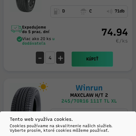
D
C
71db
Expedujeme
74.94
do 5 prac. dní
Viac ako 20 ks
u
€/ks
dodávateľa
-
+
KÚPIŤ
Winrun
MAXCLAW H/T 2
245/70R16 111T TL XL
C
A
71db
Tento web využíva cookies.
Cookies používame na skvalitnenie našich služieb.
Vyberte prosím, ktoré cookies môžeme používať.