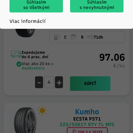
Súhlasim
Súhlasím
so Všetkými
s nevyhnutnými
Tristar
SPORTPOWER 2
Viac informácií
225/55R17 97W TL
C
B
71db
Expedujeme
97.06
do 6 prac. dní
Viac ako 20 ks
u
€/ks
dodávateľa
-
+
KÚPIŤ
Kumho
ECSTA PS71
225/55R17 97Y TL MFS
TOP 3 V TESTE