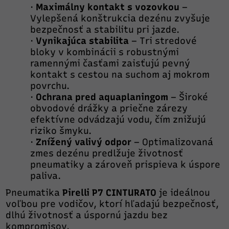
·
Maximálny kontakt s vozovkou
–
Vylepšená konštrukcia dezénu zvyšuje
bezpečnosť a stabilitu pri jazde.
·
Vynikajúca stabilita
– Tri stredové
bloky v kombinácii s robustnými
ramennými časťami zaisťujú pevný
kontakt s cestou na suchom aj mokrom
povrchu.
·
Ochrana pred aquaplaningom
– Široké
obvodové drážky a priečne zárezy
efektívne odvádzajú vodu, čím znižujú
riziko šmyku.
·
Znížený valivý odpor
– Optimalizovaná
zmes dezénu predlžuje životnosť
pneumatiky a zároveň prispieva k úspore
paliva.
Pneumatika
Pirelli P7 CINTURATO
je ideálnou
voľbou pre vodičov, ktorí hľadajú bezpečnosť,
dlhú životnosť a úspornú jazdu bez
kompromisov.