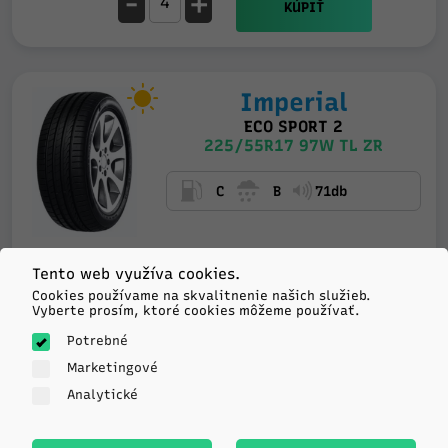
-
+
KÚPIŤ
Imperial
ECO SPORT 2
225/55R17 97W TL ZR
C
B
71db
Tento web využíva cookies.
Expedujeme
91.11
Cookies používame na skvalitnenie našich služieb.
do 6 prac. dní
Vyberte prosím, ktoré cookies môžeme používať.
Viac ako 20 ks
u
€/ks
dodávateľa
Potrebné
Marketingové
-
+
KÚPIŤ
Analytické