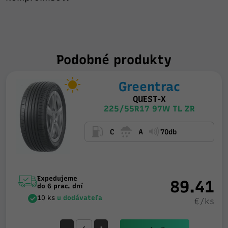
Podobné produkty
Greentrac
QUEST-X
225/55R17 97W TL ZR
C
A
70db
Expedujeme
89.41
do 6 prac. dní
10 ks
u dodávateľa
€/ks