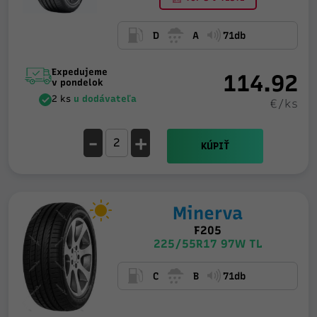
D
A
71db
Expedujeme
114.92
v pondelok
2 ks
u dodávateľa
€/ks
-
+
KÚPIŤ
Minerva
F205
225/55R17 97W TL
C
B
71db