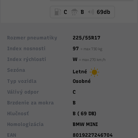
C
B
69db
Rozmer pneumatiky
225/55R17
Index nosnosti
97
= max 730 kg
Index rýchlosti
W
= max 270 km/h
Sezóna
Letné
Typ vozidla
Osobné
Válivý odpor
C
Brzdenie za mokra
B
Hlučnosť
B ( 69 DB)
Homologizácia
BMW MINI
EAN
8019227246704