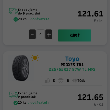
Expedujeme
121.61
do 9 prac. dní
20 ks
u dodávateľa
€/ks
-
+
KÚPIŤ
Toyo
PROXES TR1
225/55R17 97W TL MFS
D
B
70db
Expedujeme
121.65
v pondelok
20 ks
u dodávateľa
€/ks