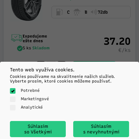
C
B
72db
Expedujeme
37.20
ešte dnes
5 ks
Skladom
€/ks
-
+
KÚPIŤ
Tento web využíva cookies.
Cookies používame na skvalitnenie našich služieb.
Vyberte prosím, ktoré cookies môžeme používať.
Potrebné
Sailun
Marketingové
ATREZZO ELITE
Analytické
195/65R15 91V TL
C
B
70db
Súhlasim
Súhlasím
so Všetkými
s nevyhnutnými