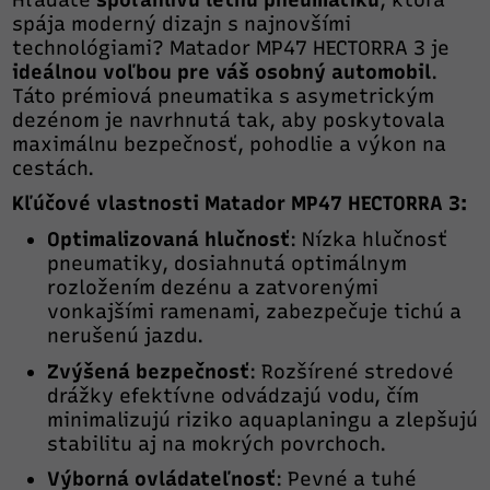
spája moderný dizajn s najnovšími
technológiami? Matador MP47 HECTORRA 3 je
ideálnou voľbou pre váš osobný automobil
.
Táto prémiová pneumatika s asymetrickým
dezénom je navrhnutá tak, aby poskytovala
maximálnu bezpečnosť, pohodlie a výkon na
cestách.
Kľúčové vlastnosti Matador MP47 HECTORRA 3:
Optimalizovaná hlučnosť
: Nízka hlučnosť
pneumatiky, dosiahnutá optimálnym
rozložením dezénu a zatvorenými
vonkajšími ramenami, zabezpečuje tichú a
nerušenú jazdu.
Zvýšená bezpečnosť
: Rozšírené stredové
drážky efektívne odvádzajú vodu, čím
minimalizujú riziko aquaplaningu a zlepšujú
stabilitu aj na mokrých povrchoch.
Výborná ovládateľnosť
: Pevné a tuhé