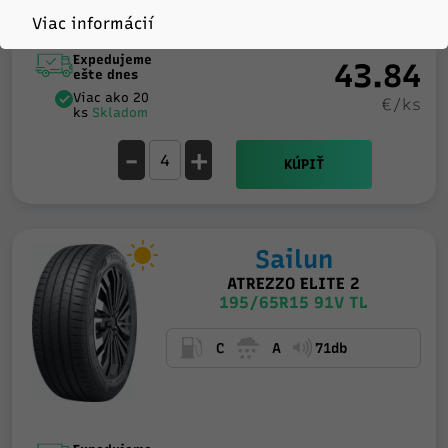
Viac informácií
Expedujeme
43.84
ešte dnes
Viac ako 20
€/ks
ks
Skladom
-
+
KÚPIŤ
Sailun
ATREZZO ELITE 2
195/65R15 91V TL
C
A
71db