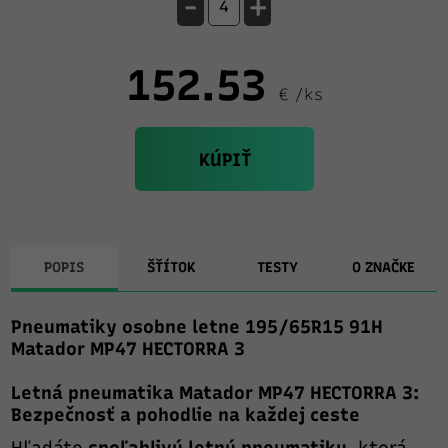
-
+
152.53
€ /ks
KÚPIŤ
POPIS
ŠŤÍTOK
TESTY
O ZNAČKE
Pneumatiky osobne letne 195/65R15 91H
Matador MP47 HECTORRA 3
Letná pneumatika Matador MP47 HECTORRA 3:
Bezpečnosť a pohodlie na každej ceste
Hľadáte
spoľahlivú letnú pneumatiku
, ktorá