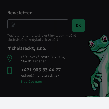
Newsletter
OK
Posielame len praktické tipy a výnimočné
akcie.
Možné kedykoľvek zrušiť.
Nicholtrackt, s.r.o.
Fiľakovská cesta 3275/24,
984 01 Lučenec
+421 905 33 44 77
eshop@nicholtrackt.sk
Napíšte nám
Sociálne siete