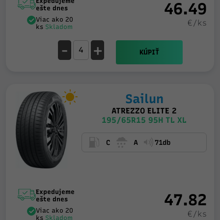
Expedujeme
46.49
ešte dnes
Viac ako 20
€/ks
ks
Skladom
-
+
KÚPIŤ
Sailun
ATREZZO ELITE 2
195/65R15 95H TL XL
C
A
71db
Expedujeme
47.82
ešte dnes
Viac ako 20
€/ks
ks
Skladom