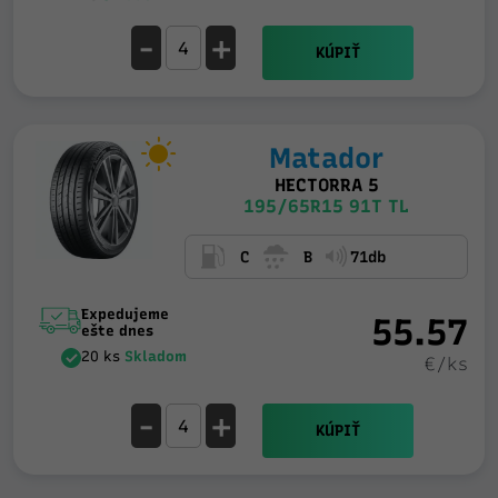
-
+
KÚPIŤ
Matador
HECTORRA 5
195/65R15 91T TL
C
B
71db
Expedujeme
55.57
ešte dnes
20 ks
Skladom
€/ks
-
+
KÚPIŤ