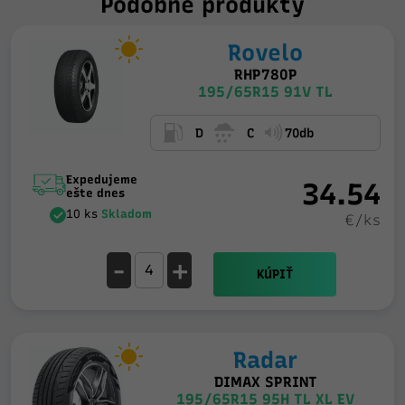
Podobné produkty
Rovelo
RHP780P
195/65R15 91V TL
D
C
70db
Expedujeme
34.54
ešte dnes
10 ks
Skladom
€/ks
-
+
KÚPIŤ
Radar
DIMAX SPRINT
195/65R15 95H TL XL EV