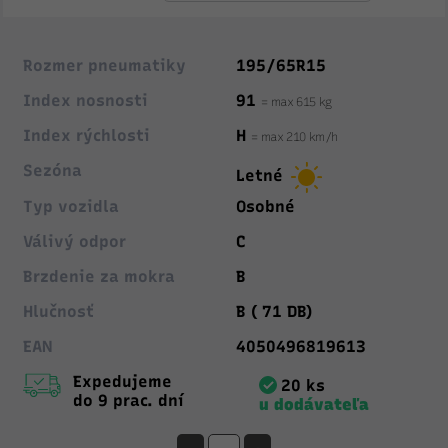
Rozmer pneumatiky
195/65R15
Index nosnosti
91
= max 615 kg
Index rýchlosti
H
= max 210 km/h
Sezóna
Letné
Typ vozidla
Osobné
Válivý odpor
C
Brzdenie za mokra
B
Hlučnosť
B ( 71 DB)
EAN
4050496819613
Expedujeme
20 ks
do 9 prac. dní
u dodávateľa