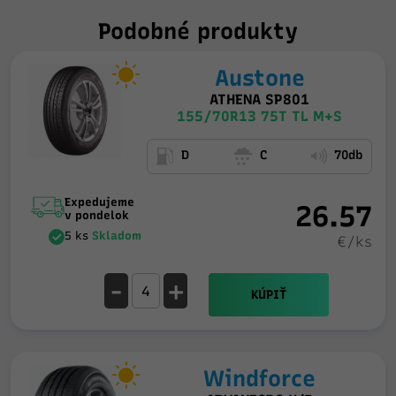
Podobné produkty
Austone
ATHENA SP801
155/70R13 75T TL M+S
D
C
70db
Expedujeme
26.57
v pondelok
5 ks
Skladom
€/ks
-
+
KÚPIŤ
Windforce