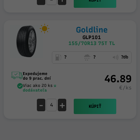
KÚPIŤ
Goldline
GLP101
155/70R13 75T TL
?
?
?db
Expedujeme
46.89
do 9 prac. dní
Viac ako 20 ks
u
€/ks
dodávateľa
-
+
KÚPIŤ