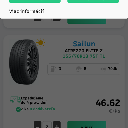
Viac informácií
-
+
KÚPIŤ
Sailun
ATREZZO ELITE 2
155/70R13 75T TL
D
B
70db
Expedujeme
46.62
do 4 prac. dní
2 ks
u dodávateľa
€/ks
-
+