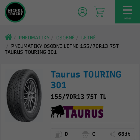
TOG
NAV
MENU
PNEUMATIKY
OSOBNÉ
LETNÉ
PNEUMATIKY OSOBNE LETNE 155/70R13 75T
TAURUS TOURING 301
Taurus TOURING
301
155/70R13 75T TL
D
C
68db