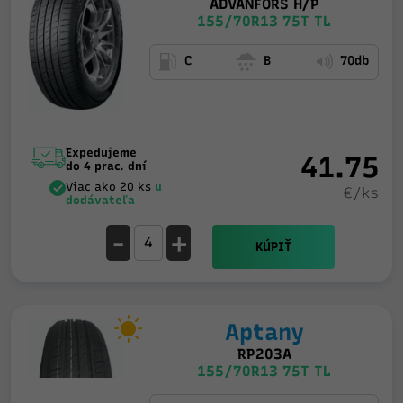
ADVANFORS H/P
155/70R13 75T TL
C
B
70db
Expedujeme
41.75
do 4 prac. dní
Viac ako 20 ks
u
€/ks
dodávateľa
-
+
KÚPIŤ
Aptany
RP203A
155/70R13 75T TL