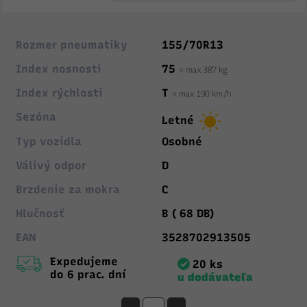
Rozmer pneumatiky
155/70R13
Index nosnosti
75
= max 387 kg
Index rýchlosti
T
= max 190 km/h
Sezóna
Letné
Typ vozidla
Osobné
Válivý odpor
D
Brzdenie za mokra
C
Hlučnosť
B ( 68 DB)
EAN
3528702913505
Expedujeme
20 ks
do 6 prac. dní
u dodávateľa