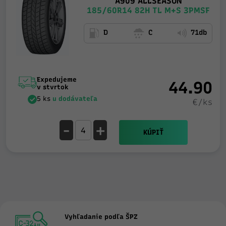
A909 ALLSEASON
185/60R14 82H TL M+S 3PMSF
D
C
71db
Expedujeme
44.90
v stvrtok
5 ks
u dodávateľa
€/ks
-
+
KÚPIŤ
Vyhľadanie podľa ŠPZ