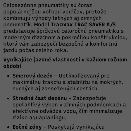
Celosezónne pneumatiky sú čoraz
populárnejšou voľbou vodičov, pretože
kombinujú výhody letných aj zimných
pneumatík. Model
Tracmax TRAC SAVER A/S
predstavuje špičkovú celoročnú pneumatiku s
moderným dizajnom a pokročilou konštrukciou,
ktorá vám zabezpečí bezpečnú a komfortnú
jazdu počas celého roka.
Vynikajúce jazdné vlastnosti v každom ročnom
období
Smerový dezén
– Optimalizovaný pre
maximálnu trakciu a stabilitu na mokrých,
suchých aj zasnežených cestách.
Stredná časť dezénu
– Zabezpečuje
spoľahlivý výkon v zimných podmienkach a
efektívne odvádza vodu, čím minimalizuje
riziko aquaplaningu.
Bočné zóny
– Poskytujú vynikajúcu