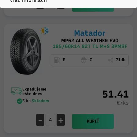
-
+
Viac informácií
KÚPIŤ
Matador
MP62 ALL WEATHER EVO
185/60R14 82T TL M+S 3PMSF
E
C
71db
Expedujeme
51.41
ešte dnes
5 ks
Skladom
€/ks
-
+
KÚPIŤ