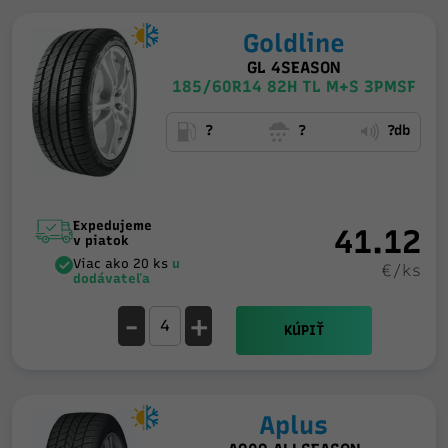
Goldline
GL 4SEASON
185/60R14 82H TL M+S 3PMSF
?
?
?db
Expedujeme
41.12
v piatok
Viac ako 20 ks
u
€/ks
dodávateľa
-
+
KÚPIŤ
Aplus