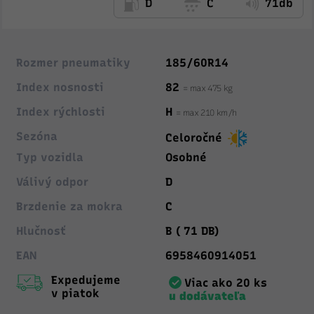
D
C
71db
Rozmer pneumatiky
185/60R14
Index nosnosti
82
= max 475 kg
Index rýchlosti
H
= max 210 km/h
Sezóna
Celoročné
Typ vozidla
Osobné
Válivý odpor
D
Brzdenie za mokra
C
Hlučnosť
B ( 71 DB)
EAN
6958460914051
Expedujeme
Viac ako 20 ks
v piatok
u dodávateľa