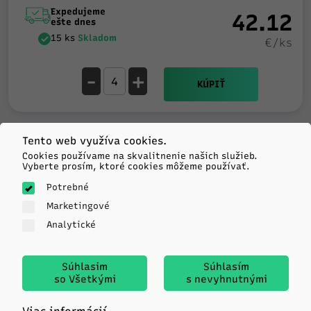
Expedujeme
42.12
ešte dnes
15 ks
Skladom
€/ks
-
+
KÚPIŤ
Tento web využíva cookies.
Sailun
Cookies používame na skvalitnenie našich služieb.
ATREZZO 4SEASONS ULTRA
Vyberte prosím, ktoré cookies môžeme používať.
185/60R14 82H TL M+S 3PMSF
Potrebné
Marketingové
D
A
70db
Analytické
Expedujeme
43.97
ešte dnes
Súhlasim
Súhlasím
Viac ako 20
€/ks
so Všetkými
s nevyhnutnými
ks
Skladom