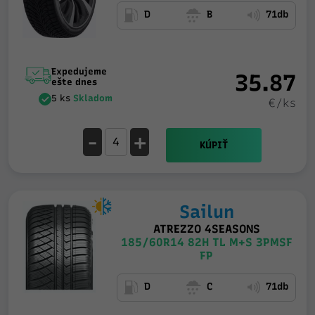
D
B
71db
Expedujeme
35.87
ešte dnes
5 ks
Skladom
€/ks
-
+
KÚPIŤ
Sailun
ATREZZO 4SEASONS
185/60R14 82H TL M+S 3PMSF
FP
D
C
71db