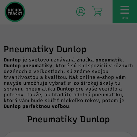
TOG
NAV
MENU
Pneumatiky Dunlop
Dunlop
je svetovo uznávaná značka
pneumatík
.
Dunlop pneumatiky
, ktoré sú k dispozícii v rôznych
dezénoch a veľkostiach, sú známe svojou
trvanlivosťou a kvalitou. Náš online e-shop vám
navyše umožňuje vybrať si zo širokej škály tú
správnu pneumatiku
Dunlop
pre vaše vozidlo a
potreby. Takže, ak hľadáte odolnú pneumatiku,
ktorá vám bude slúžiť niekoľko rokov, potom je
Dunlop perfektnou voľbou
.
Pneumatiky Dunlop