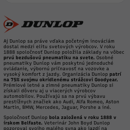
Aj Dunlop sa práve vďaka početným inováciám
dostal medzi elitu svetových výrobcov. V roku
1888 spoločnosť Dunlop položila základy na vôbec
prvú bezdušovú pneumatiku na svete.
Osobné
pneumatiky Dunlop vám poskytnú jednoduché
ovládanie, výbornú priľnavosť na vozovke a
vysoký komfort z jazdy. Organizácia Dunlop
patrí
na 75% svojmu okrídlenému strážcovi Goodyear.
Prémiové letné a zimné pneumatiky Dunlop si
získali dôveru aj u viacerých výrobcov
automobilov. Používajú sa na prvú výbavu
prestížnych značiek ako Audi, Alfa Romeo, Aston
Martin, BMW, Mercedes, Jaguar, Porshe a iné.
Spoločnosť Dunlop
bola založená v roku 1888 v
írskom Belfaste.
Veterinár John Boyd Dunlop
pozoroval svojho malého syna ako jazdí na