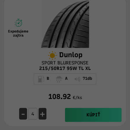
Expedujeme
zajtra
Dunlop
SPORT BLURESPONSE
215/50R17 95W TL XL
B
A
71db
108.92
€/ks
-
+
KÚPIŤ