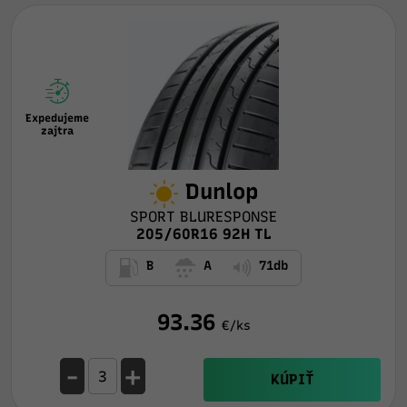
Expedujeme
zajtra
Dunlop
SPORT BLURESPONSE
205/60R16 92H TL
B
A
71db
93.36
€/ks
-
+
KÚPIŤ