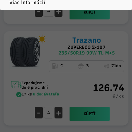
Viac informácií
-
+
KÚPIŤ
Trazano
ZUPERECO Z-107
235/50R19 99W TL M+S
C
B
71db
Expedujeme
126.74
do 6 prac. dní
17 ks
u dodávateľa
€/ks
-
+
KÚPIŤ