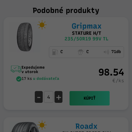
Podobné produkty
Gripmax
STATURE H/T
235/50R19 99V TL
C
C
71db
Expedujeme
98.54
v utorok
17 ks
u dodávateľa
€/ks
-
+
KÚPIŤ
Roadx