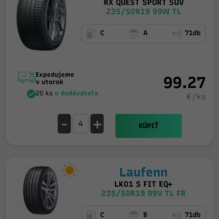
RX QUEST SPORT SUV
235/50R19 99W TL
C
A
71db
Expedujeme
99.27
v utorok
20 ks
u dodávateľa
€/ks
-
+
KÚPIŤ
Laufenn
LK01 S FIT EQ+
235/50R19 99V TL FR
C
B
71db