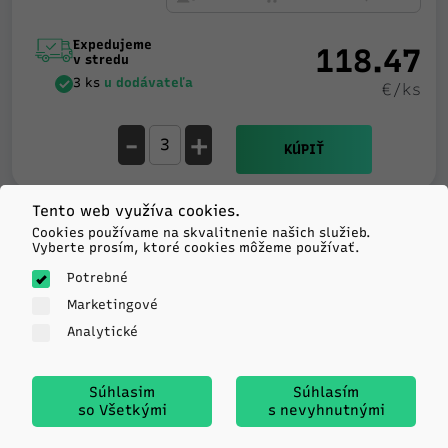
Expedujeme
118.47
v stredu
3 ks
u dodávateľa
€/ks
-
+
KÚPIŤ
Tento web využíva cookies.
Cookies používame na skvalitnenie našich služieb.
Matador
Vyberte prosím, ktoré cookies môžeme používať.
HECTORRA 5
Potrebné
235/50R19 99V TL FR
Marketingové
C
B
71db
Analytické
Expedujeme
118.67
Súhlasim
Súhlasím
v utorok
so Všetkými
s nevyhnutnými
Viac ako 20 ks
u
€/ks
dodávateľa