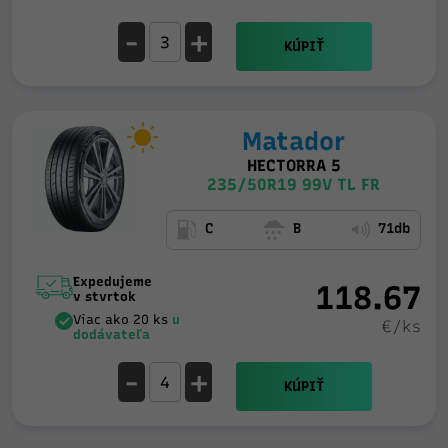
-
+
KÚPIŤ
Matador
HECTORRA 5
235/50R19 99V TL FR
C
B
71db
Expedujeme
118.67
v stvrtok
Viac ako 20 ks
u
€/ks
dodávateľa
-
+
KÚPIŤ