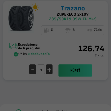
Trazano
ZUPERECO Z-107
235/50R19 99W TL M+S
C
B
71db
Expedujeme
126.74
do 6 prac. dní
17 ks
u dodávateľa
€/ks
-
+
KÚPIŤ