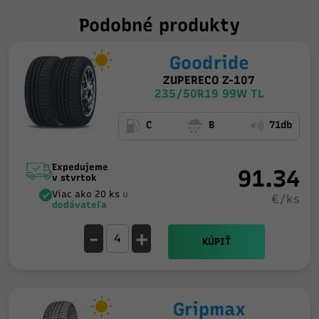
Podobné produkty
Goodride
ZUPERECO Z-107
235/50R19 99W TL
C
B
71db
Expedujeme
91.34
v stvrtok
Viac ako 20 ks
u
€/ks
dodávateľa
-
+
KÚPIŤ
Gripmax