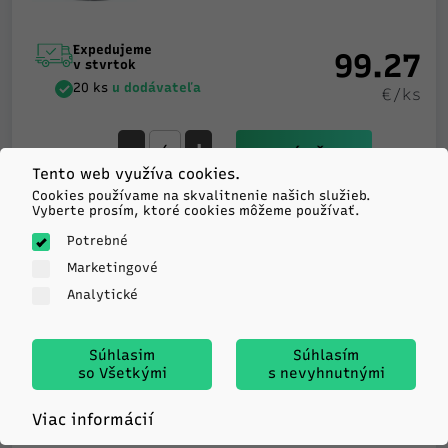
Expedujeme
99.27
v stvrtok
20 ks
u dodávateľa
€/ks
-
+
KÚPIŤ
Tento web využíva cookies.
Cookies používame na skvalitnenie našich služieb.
Vyberte prosím, ktoré cookies môžeme používať.
Potrebné
Laufenn
Marketingové
LK01 S FIT EQ+
235/50R19 99V TL FR
Analytické
C
B
71db
Súhlasim
Súhlasím
so Všetkými
s nevyhnutnými
Expedujeme
118.47
v piatok
Viac informácií
3 ks
u dodávateľa
€/ks