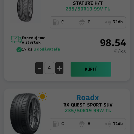
STATURE H/T
235/50R19 99V TL
C
C
71db
Expedujeme
98.54
v stvrtok
17 ks
u dodávateľa
€/ks
-
+
KÚPIŤ
Roadx
RX QUEST SPORT SUV
235/50R19 99W TL
C
A
71db