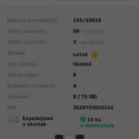
Rozmer pneumatiky
235/50R19
Index nosnosti
99
= max 775 kg
Index rýchlosti
V
= max 240 km/h
Sezóna
Letné
Typ vozidla
Osobné
Válivý odpor
B
Brzdenie za mokra
A
Hlučnosť
B ( 70 DB)
EAN
3528703010142
Expedujeme
10 ks
v stvrtok
u dodávateľa