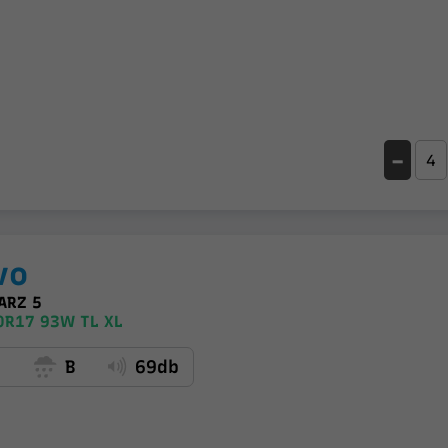
-
vo
ARZ 5
0R17 93W TL XL
C
B
69db