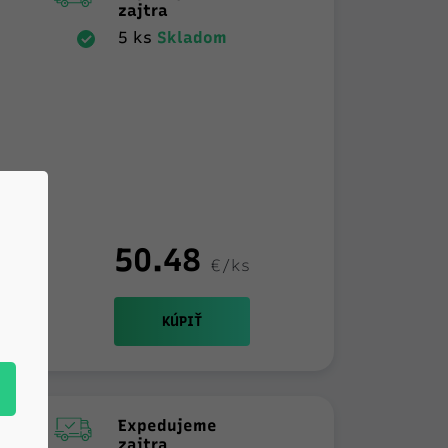
zajtra
5 ks
Skladom
50.48
€/ks
+
KÚPIŤ
Expedujeme
zajtra