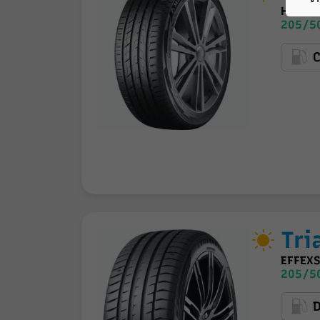
HECTO
205/50
Tri
EFFEX
205/50