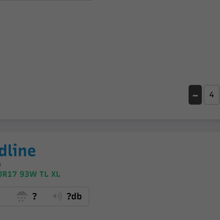
-
dline
0
0R17 93W TL XL
?
?
?db