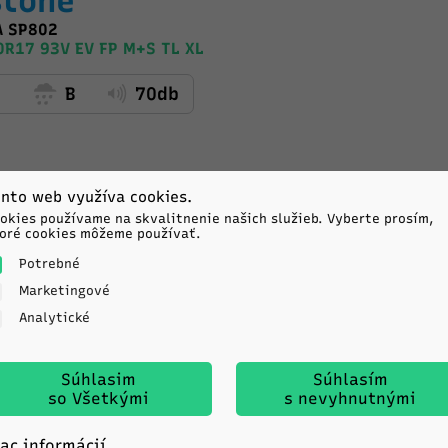
stone
A SP802
R17 93V EV FP M+S TL XL
C
B
70db
nto web využíva cookies.
okies používame na skvalitnenie našich služieb. Vyberte prosím,
oré cookies môžeme používať.
Potrebné
Marketingové
-
Analytické
Súhlasim
Súhlasím
so Všetkými
s nevyhnutnými
tador
iac informácií