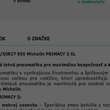
v stredu
u dodávateľa
OK
O ZNAČKE
/50R17 93V Michelin PRIMACY 5 XL
vá letná pneumatika pre maximálnu bezpečnosť a 
eumatiku s vynikajúcou životnosťou a špičkový
nou voľbou pre vodičov, ktorí uprednostňujú
prémiová pneumatika je navrhnutá pre osobné vo
ky
Michelin
.
PRIMACY 5:
a mokrej vozovke
– Špeciálna zmes behúňa s tec