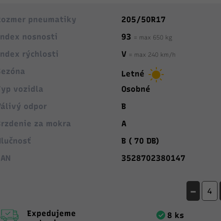
Rozmer pneumatiky
205/50R17
Index nosnosti
93
= max 650 kg
Index rýchlosti
V
= max 240 km/h
Sezóna
Letné
Typ vozidla
Osobné
Válivý odpor
B
Brzdenie za mokra
A
Hlučnosť
B ( 70 DB)
EAN
3528702380147
-
Expedujeme
8 ks