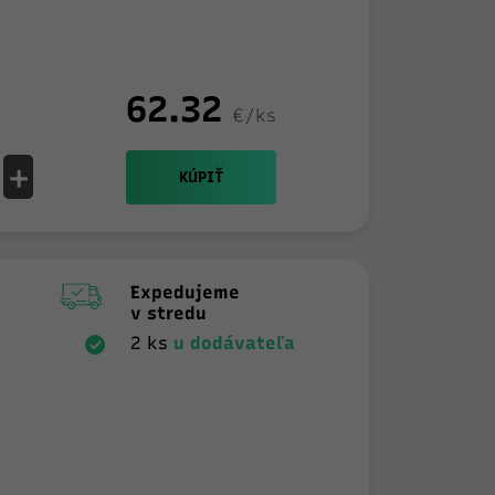
62.32
€/ks
+
KÚPIŤ
Expedujeme
v stredu
2 ks
u dodávateľa