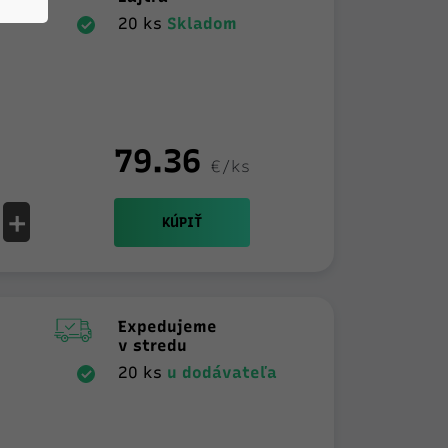
20 ks
Skladom
79.36
€/ks
+
KÚPIŤ
Expedujeme
v stredu
20 ks
u dodávateľa