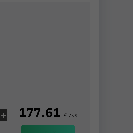
177.61
+
€ /ks