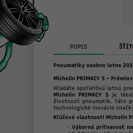
POPIS
ŠŤÍT
Pneumatiky osobne letne 205
Michelin PRIMACY 5 – Prémio
Hľadáte spoľahlivú letnú pn
Michelin PRIMACY 5
je ideál
životnosť pneumatík. Táto 
technologické inovácie znač
Kľúčové vlastnosti Michelin 
·
Výborná priľnavosť n