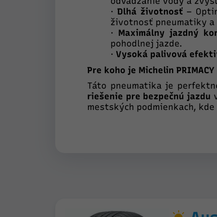
odvádzanie vody a zvyšu
·
Dlhá životnosť
– Opti
životnosť pneumatiky a 
·
Maximálny jazdný ko
pohodlnej jazde.
·
Vysoká palivová efekti
Pre koho je Michelin PRIMACY
Táto pneumatika je perfektn
riešenie pre bezpečnú jazdu
v
mestských podmienkach, kde je