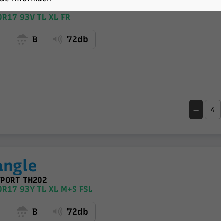
RRA 5
R17 93V TL XL FR
C
B
72db
-
angle
SPORT TH202
R17 93Y TL XL M+S FSL
D
B
72db