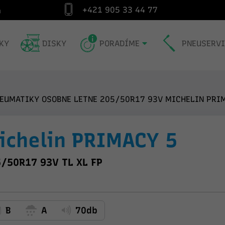
+421 905 33 44 77
Expedícia v deň objednávky (do 14:00)
Vyh
KY
DISKY
PORADÍME
PNEUSERV
EUMATIKY OSOBNE LETNE 205/50R17 93V MICHELIN PRIM
ichelin PRIMACY 5
/50R17 93V TL XL FP
B
A
70db