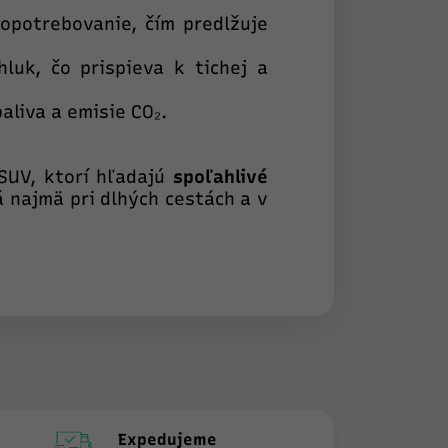
potrebovanie, čím predlžuje
luk, čo prispieva k tichej a
aliva a emisie CO₂.
SUV, ktorí hľadajú
spoľahlivé
 najmä pri dlhých cestách a v
Expedujeme