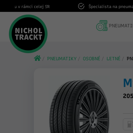
Špecialista na pneumatiky od roku 1991
PNEUMATI
PNEUMATIKY
OSOBNÉ
LETNÉ
PN
M
205