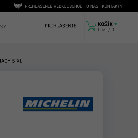
PRIHLÁSENIE VEĽKOOBCHOD
O NÁS
KONTAKTY
ľadávanie podľa ŠPZ
4 milióny
KOŠÍK
PRIHLÁSENIE
ISY
0 ks / 0
ACY 5 XL