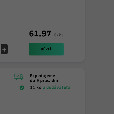
61.97
€/ks
+
KÚPIŤ
Expedujeme
do 9 prac. dní
11 ks
u dodávateľa