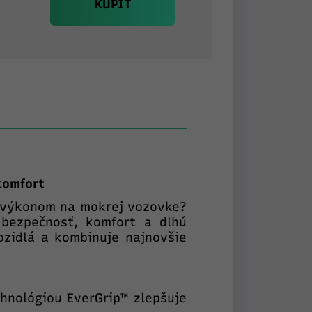
KÚPIŤ
komfort
m výkonom na mokrej vozovke?
 bezpečnosť, komfort a dlhú
zidlá a kombinuje najnovšie
hnológiou EverGrip™ zlepšuje