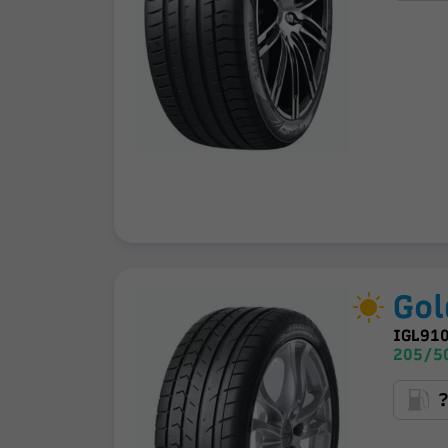
Gol
IGL91
205/5