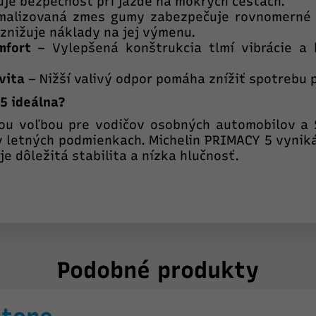
je bezpečnosť pri jazde na mokrých cestách.
malizovaná zmes gumy zabezpečuje rovnomerné o
znižuje náklady na jej výmenu.
mfort
– Vylepšená konštrukcia tlmí vibrácie a h
vita
– Nižší valivý odpor pomáha znížiť spotrebu p
 5 ideálna?
ou voľbou pre vodičov osobných automobilov a 
 letných podmienkach. Michelin PRIMACY 5 vyniká
 dôležitá stabilita a nízka hlučnosť.
Podobné produkty