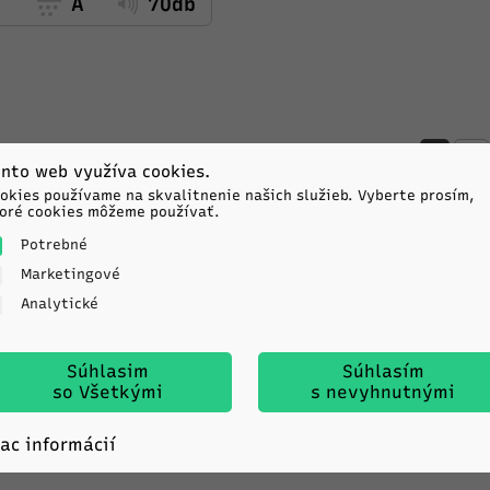
C
A
70db
-
nto web využíva cookies.
okies používame na skvalitnenie našich služieb. Vyberte prosím,
oré cookies môžeme používať.
Potrebné
tador
Marketingové
Analytické
ALL WEATHER EVO
5R16 94V TL XL M+S 3PMSF
Súhlasim
Súhlasím
C
C
72db
so Všetkými
s nevyhnutnými
iac informácií