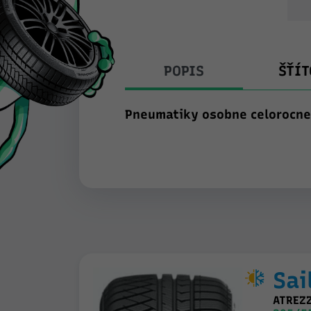
POPIS
ŠŤÍT
Pneumatiky osobne celorocne
Sai
ATREZ