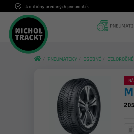
Dodanie do pneuservisu v rámci celej SR
PNEUMATI
PNEUMATIKY
OSOBNÉ
CELOROČNÉ
NÁ
M
205