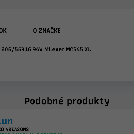
OK
O ZNAČKE
 205/55R16 94V Milever MC545 XL
Podobné produkty
lun
ZO 4SEASONS