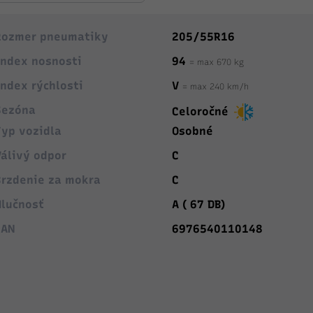
Rozmer pneumatiky
205/55R16
Index nosnosti
94
= max 670 kg
Index rýchlosti
V
= max 240 km/h
Sezóna
Celoročné
Typ vozidla
Osobné
Válivý odpor
C
Brzdenie za mokra
C
Hlučnosť
A ( 67 DB)
EAN
6976540110148