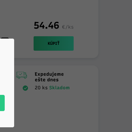
54.46
€/ks
+
KÚPIŤ
Expedujeme
ešte dnes
20 ks
Skladom