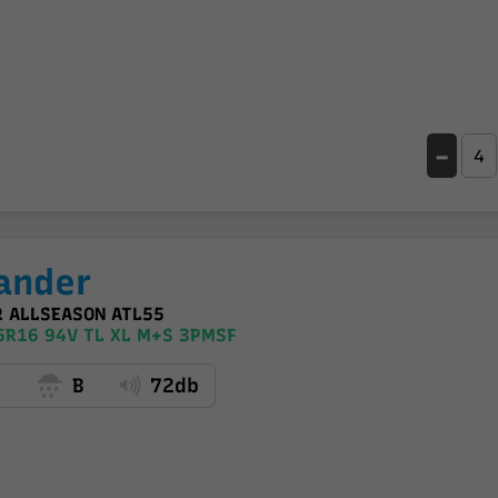
-
ander
R ALLSEASON ATL55
5R16 94V TL XL M+S 3PMSF
C
B
72db