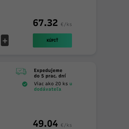
67.32
€/ks
+
KÚPIŤ
Expedujeme
do 5 prac. dní
Viac ako 20 ks
u
dodávateľa
49.04
€/ks