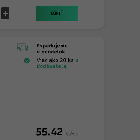
+
KÚPIŤ
Expedujeme
v pondelok
Viac ako 20 ks
u
dodávateľa
55.42
€/ks