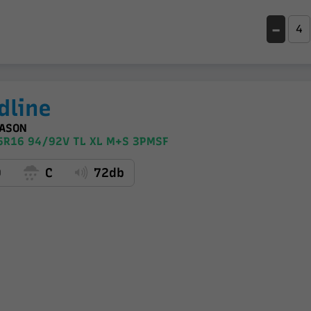
-
dline
EASON
5R16 94/92V TL XL M+S 3PMSF
D
C
72db