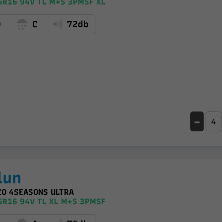
5R16 94V TL M+S 3PMSF XL
D
C
72db
-
lun
ZO 4SEASONS ULTRA
5R16 94V TL XL M+S 3PMSF