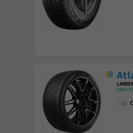
Atl
LANDE
205/5