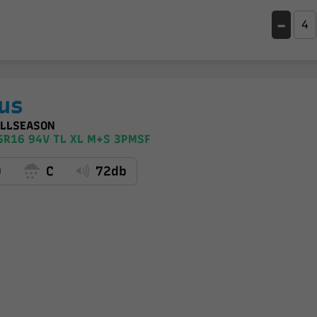
-
us
ALLSEASON
5R16 94V TL XL M+S 3PMSF
D
C
72db