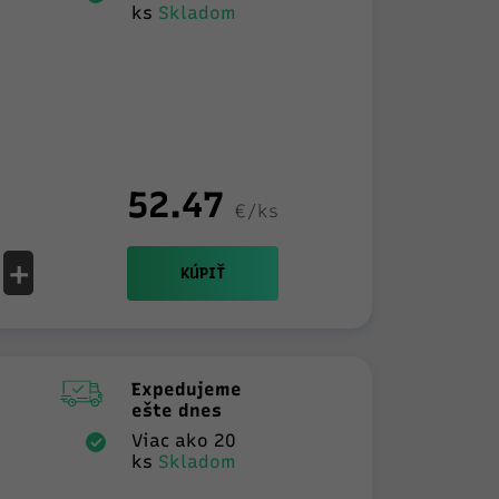
ks
Skladom
52.47
€/ks
+
KÚPIŤ
Expedujeme
ešte dnes
Viac ako 20
ks
Skladom