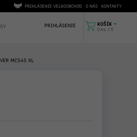
PRIHLÁSENIE VEĽKOOBCHOD
O NÁS
KONTAKTY
edícia v deň objednávky (do 14:00)
Vyhľadáva
KOŠÍK
PRIHLÁSENIE
ISY
0 ks / 0
VER MC545 XL