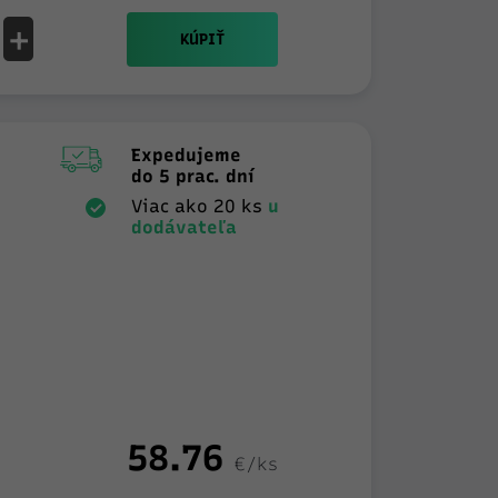
+
KÚPIŤ
Expedujeme
do 5 prac. dní
Viac ako 20 ks
u
dodávateľa
58.76
€/ks