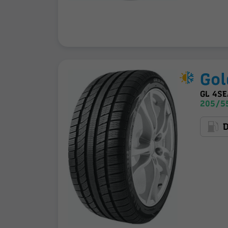
Gol
GL 4S
205/5