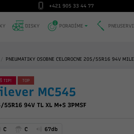
+421 905 33 44 77
Špecialista na pneumatiky od roku 1991
Exp
KY
DISKY
PORADÍME
PNEUSERV
PNEUMATIKY OSOBNE CELOROCNE 205/55R16 94V MILE
Š TIP!
TOP
ilever MC545
/55R16 94V TL XL M+S 3PMSF
C
C
67db