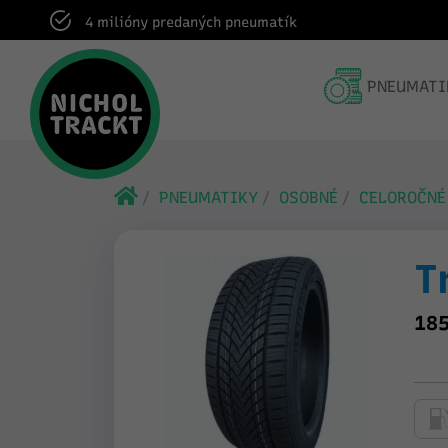
Dodanie do pneuservisu v rámci celej SR
PNEUMATI
PNEUMATIKY
OSOBNÉ
CELOROČNÉ
T
185