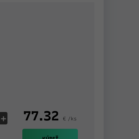
77.32
+
€ /ks