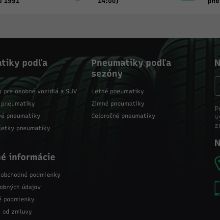
u 1991
14:00)
pne
tiky podľa
Pneumatiky podľa
N
sezóny
 pre osobné vozidlá a SUV
Letné pneumatiky
 pneumatiky
Zimné pneumatiky
P
vé pneumatiky
Celoročné pneumatiky
v
z
šetky pneumatiky
N
é informácie
 obchodné podmienky
obných údajov
é podmienky
 od zmluvy