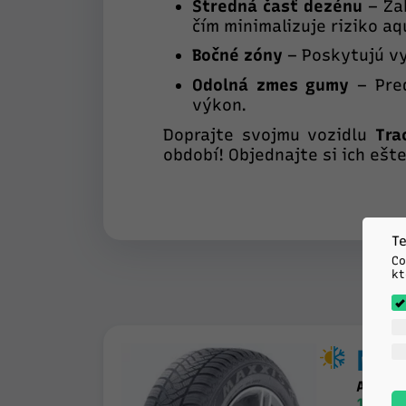
Stredná časť dezénu
– Za
čím minimalizuje riziko a
Bočné zóny
– Poskytujú vy
Odolná zmes gumy
– Pred
výkon.
Doprajte svojmu vozidlu
Tra
období! Objednajte si ich ešte
Te
Co
kt
Ma
AP2 AL
185/7