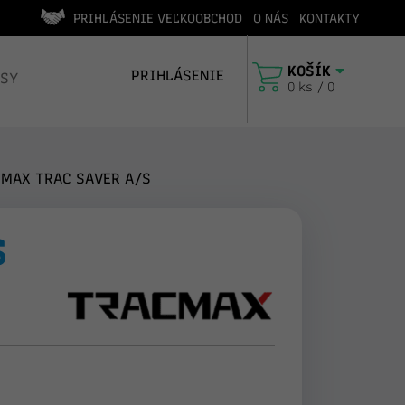
PRIHLÁSENIE VEĽKOOBCHOD
O NÁS
KONTAKTY
edícia v deň objednávky (do 14:00)
Vyhľadáva
KOŠÍK
PRIHLÁSENIE
ISY
0 ks / 0
MAX TRAC SAVER A/S
S