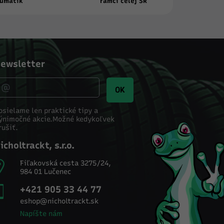
umatík
rámci celej SR
ewsletter
OK
osielame len praktické tipy a
ýnimočné akcie.
Možné kedykoľvek
rušiť.
icholtrackt, s.r.o.
Fiľakovská cesta 3275/24,
984 01 Lučenec
+421 905 33 44 77
eshop@nicholtrackt.sk
Napíšte nám