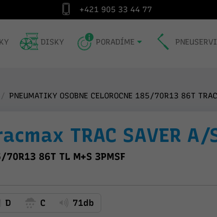
+421 905 33 44 77
Špecialista na pneumatiky od roku 1991
Exp
KY
DISKY
PORADÍME
PNEUSERV
PNEUMATIKY OSOBNE CELOROCNE 185/70R13 86T TRAC
racmax TRAC SAVER A/
/70R13 86T TL M+S 3PMSF
D
C
71db