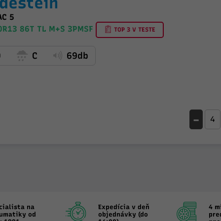
destein
AC 5
0R13 86T TL M+S 3PMSF
TOP 3 V TESTE
D
C
69db
-
cialista na
Expedícia v deň
4 m
umatiky od
objednávky (do
pre