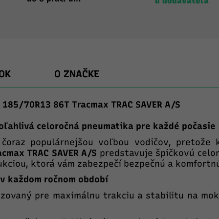
u dodávateľa
OK
O ZNAČKE
e 185/70R13 86T Tracmax TRAC SAVER A/S
oľahlivá celoročná pneumatika pre každé počasie
čoraz populárnejšou voľbou vodičov, pretože 
acmax TRAC SAVER A/S
predstavuje špičkovú celo
ukciou, ktorá vám zabezpečí bezpečnú a komfortnú
i v každom ročnom období
zovaný pre maximálnu trakciu a stabilitu na mok