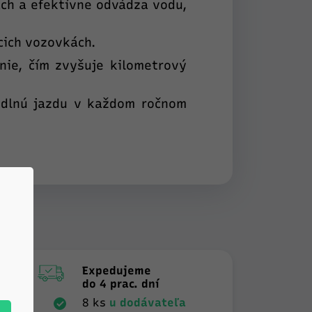
ch a efektívne odvádza vodu,
cich vozovkách.
nie, čím zvyšuje kilometrový
dlnú jazdu v každom ročnom
Expedujeme
do 4 prac. dní
8 ks
u dodávateľa