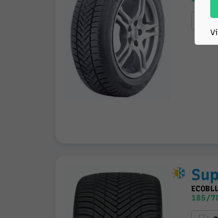
V
Sup
ECOBLU
185/7