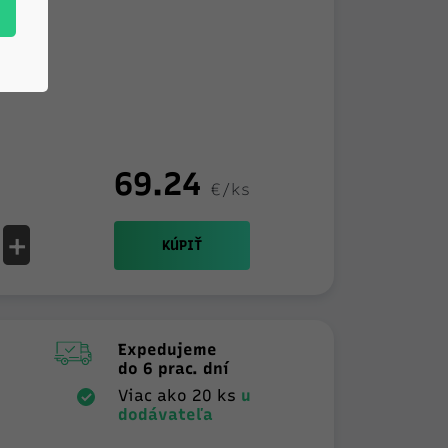
69.24
€/ks
+
KÚPIŤ
Expedujeme
do 6 prac. dní
Viac ako 20 ks
u
dodávateľa