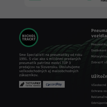
rok
Pneuma
vozidla
Pneumatiky
Dodávkové
Sme špecialisti na pneumatiky od roku
Motocyklo
1991. S viac ako 4 miliónmi predaných
Zobraziť v
pneumatík patríme medzi TOP 3
predajcov na Slovensku. Obsluhujeme
veľkoobchodných aj maloobchodných
zákazníkov.
Užitočn
Všeobecné
Ochrana os
Reklamačn
Odstúpenie