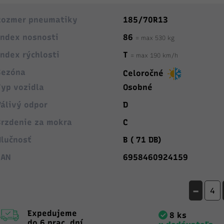
Rozmer pneumatiky
185/70R13
Index nosnosti
86
= max 530 kg
Index rýchlosti
T
= max 190 km/h
Sezóna
Celoročné
Typ vozidla
Osobné
Válivý odpor
D
Brzdenie za mokra
C
Hlučnosť
B ( 71 DB)
EAN
6958460924159
-
Expedujeme
8 ks
do 6 prac. dní