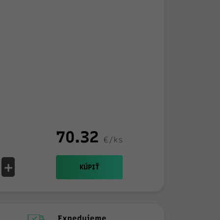
70.32
€/ks
+
KÚPIŤ
Expedujeme