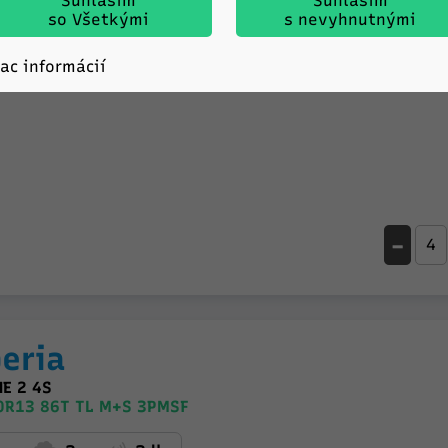
Súhlasim
Súhlasím
so Všetkými
s nevyhnutnými
D
C
69db
iac informácií
-
eria
E 2 4S
0R13 86T TL M+S 3PMSF