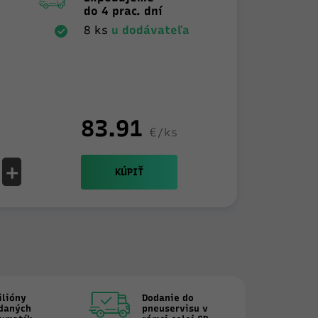
do 4 prac. dní
8 ks
u dodávateľa
83.91
€/ks
+
KÚPIŤ
ilióny
Dodanie do
daných
pneuservisu v