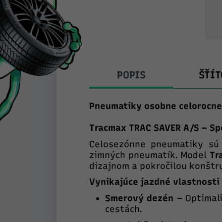
POPIS
ŠŤÍT
Pneumatiky osobne celorocn
Tracmax TRAC SAVER A/S – Sp
Celosezónne pneumatiky sú 
zimných pneumatík. Model
Tr
dizajnom a pokročilou konštr
Vynikajúce jazdné vlastnost
Smerový dezén
– Optimali
cestách.