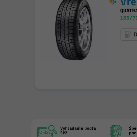
Vre
QUATR
185/7
Vyhľadanie podľa
Špe
ŠPZ
pne