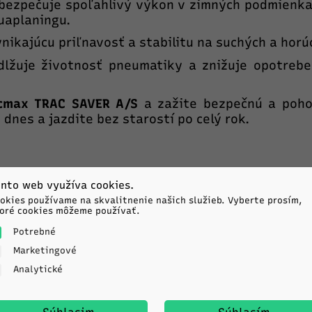
bezpečuje spoľahlivý výkon v zimných podmienka
quaplaningu.
nikajúcu priľnavosť a stabilitu na suchých a horú
lžuje životnosť pneumatiky a znižuje opotrebe
cmax TRAC SAVER A/S
a zažite bezpečnú a poho
 dnes a jazdite bez starostí po celý rok.
nto web využíva cookies.
okies používame na skvalitnenie našich služieb. Vyberte prosím,
oré cookies môžeme používať.
Podobné produkty
Potrebné
Marketingové
Analytické
xxis
L SEASON
0R13 86T TL M+S 3PMSF