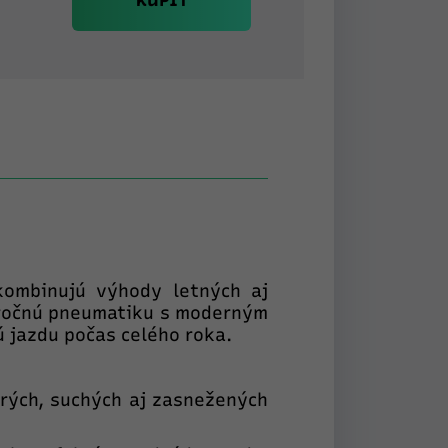
KÚPIŤ
kombinujú výhody letných aj
ročnú pneumatiku s moderným
 jazdu počas celého roka.
rých, suchých aj zasnežených