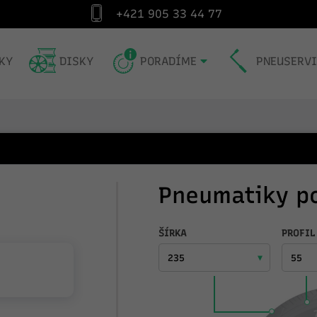
+421 905 33 44 77
Špecialista na pneumatiky od roku 1991
Exp
KY
DISKY
PORADÍME
PNEUSERV
Pneumatiky p
ŠÍRKA
PROFIL