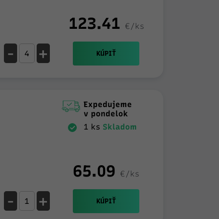
123.41
€/ks
-
+
KÚPIŤ
Expedujeme
v pondelok
1 ks
Skladom
65.09
€/ks
-
+
KÚPIŤ