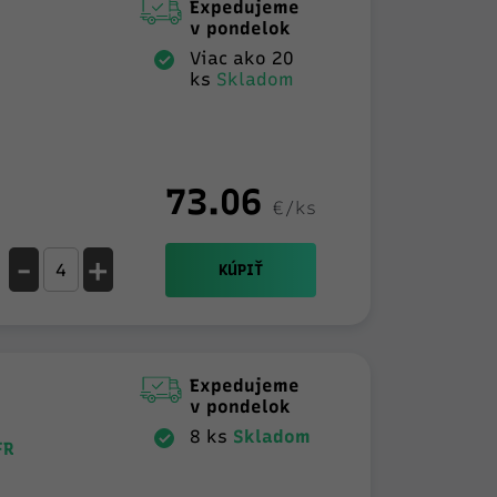
Expedujeme
v pondelok
Viac ako 20
ks
Skladom
73.06
€/ks
-
+
KÚPIŤ
Expedujeme
v pondelok
8 ks
Skladom
FR