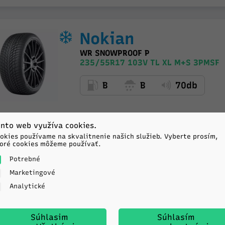
Nokian
WR SNOWPROOF P
235/55R17 103V TL XL M+S 3PMSF
B
B
70db
nto web využíva cookies.
okies používame na skvalitnenie našich služieb. Vyberte prosím,
oré cookies môžeme používať.
Potrebné
Marketingové
Kleber
Analytické
KRISALP HP3
235/55R17 99H TL M+S 3PMSF
T
Súhlasim
Súhlasím