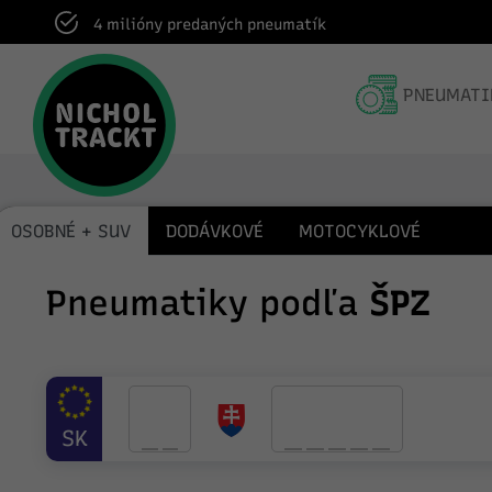
Dodanie do pneuservisu v rámci celej SR
PNEUMATI
OSOBNÉ + SUV
DODÁVKOVÉ
MOTOCYKLOVÉ
Pneumatiky podľa
ŠPZ
SK