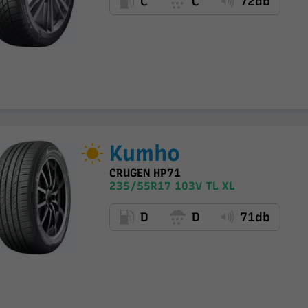
C
C
72db
Kumho
CRUGEN HP71
235/55R17 103V TL XL
D
D
71db