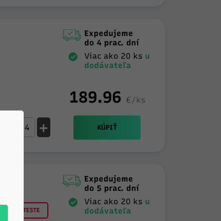
Expedujeme
do 4 prac. dní
Viac ako 20 ks
u
dodávateľa
189.96
€/ks
-
+
KÚPIŤ
Expedujeme
do 5 prac. dní
Viac ako 20 ks
u
dodávateľa
OP 3 V TESTE