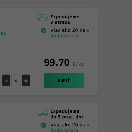
Expedujeme
v stredu
Viac ako 20 ks
u
 XL
dodávateľa
99.70
€/ks
-
+
KÚPIŤ
Expedujeme
do 5 prac. dní
Viac ako 20 ks
u
dodávateľa