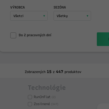
VÝROBCA
SEZÓNA
Do 2 pracovných dní
15
447
Zobrazených
z
produktov
Technológie
RunOnFlat
(2)
Zosilnené
(347)