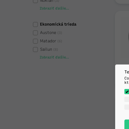
Nokian
(3)
Zobraziť ďalšie...
Ekonomická trieda
Austone
(3)
Matador
(6)
Sailun
(8)
Zobraziť ďalšie...
Te
Co
kt