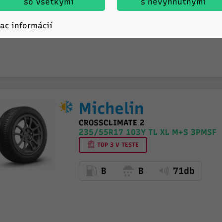
so Všetkými
s nevyhnutnými
C
B
69db
iac informácií
Michelin
CROSSCLIMATE 2
235/55R17 103Y TL XL M+S 3PMSF
TOP 3 V TESTE
B
B
71db