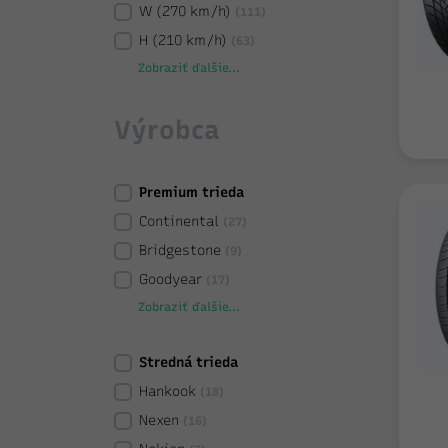
W (270 km/h)
(111)
H (210 km/h)
(63)
Zobraziť ďalšie...
Výrobca
Premium trieda
Continental
(27)
Bridgestone
(9)
Goodyear
(17)
Zobraziť ďalšie...
Stredná trieda
Hankook
(18)
Nexen
(16)