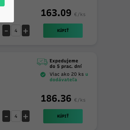
163.09
€/ks
-
+
KÚPIŤ
Expedujeme
do 5 prac. dní
Viac ako 20 ks
u
dodávateľa
186.36
€/ks
-
+
KÚPIŤ