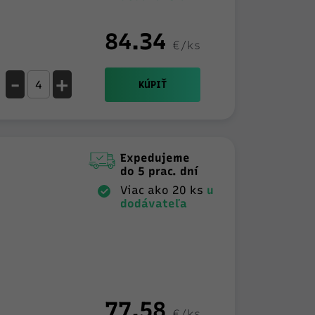
84.34
€/ks
-
+
KÚPIŤ
Expedujeme
do 5 prac. dní
Viac ako 20 ks
u
dodávateľa
77.58
€/ks