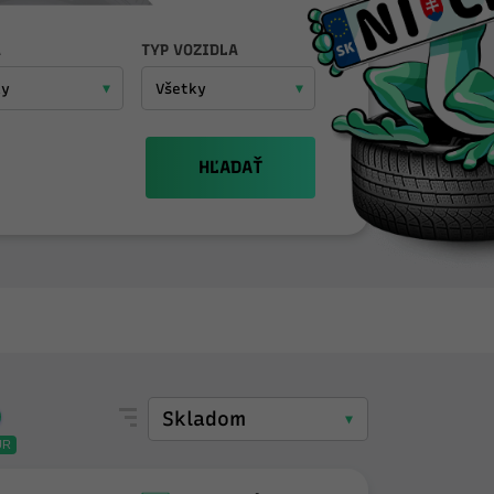
A
TYP VOZIDLA
HĽADAŤ
UR