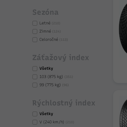
Sezóna
Letné
(210)
Zimné
(124)
Celoročné
(113)
Záťažový index
Všetky
103 (875 kg)
(351)
99 (775 kg)
(96)
Rýchlostný index
Všetky
V (240 km/h)
(210)