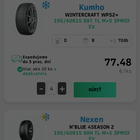
Kumho
WINTERCRAFT WP52+
195/60R15 88T TL M+S 3PMSF
EV
D
B
72db
Expedujeme
77.48
do 5 prac. dní
Viac ako 20 ks
u
€/ks
dodávateľa
-
+
KÚPIŤ
Nexen
N'BLUE 4SEASON 2
195/60R15 88H TL M+S 3PMSF
EV