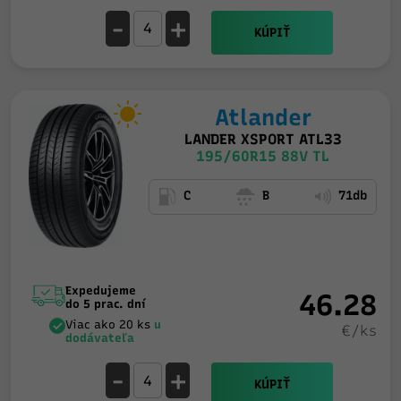
-
+
KÚPIŤ
Atlander
LANDER XSPORT ATL33
195/60R15 88V TL
C
B
71db
Expedujeme
46.28
do 5 prac. dní
Viac ako 20 ks
u
€/ks
dodávateľa
-
+
KÚPIŤ