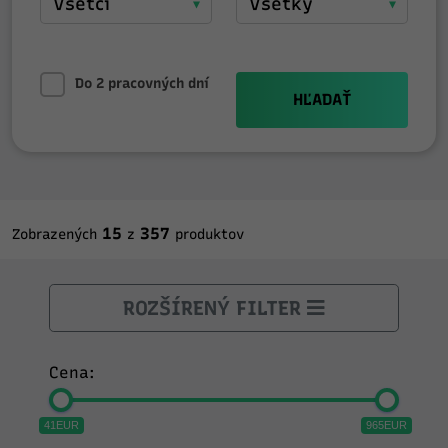
Do 2 pracovných dní
HĽADAŤ
15
357
Zobrazených
z
produktov
ROZŠÍRENÝ FILTER
Cena:
41EUR
965EUR