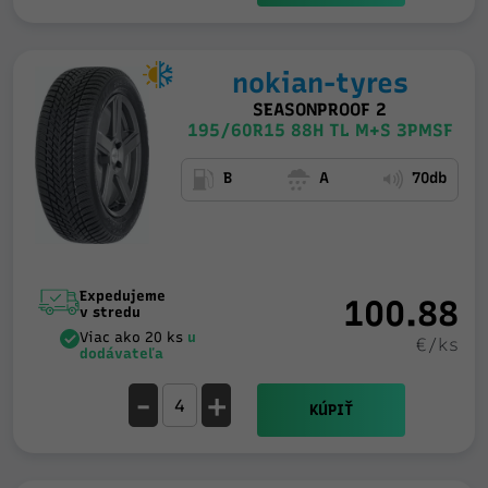
nokian-tyres
SEASONPROOF 2
195/60R15 88H TL M+S 3PMSF
B
A
70db
Expedujeme
100.88
v stredu
Viac ako 20 ks
u
€/ks
dodávateľa
-
+
KÚPIŤ