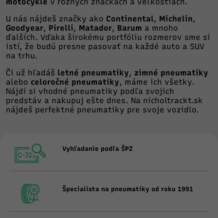
motocykle
v rôznych značkách a veľkostiach.
U nás nájdeš značky ako
Continental
,
Michelin
,
Goodyear
,
Pirelli
,
Matador
,
Barum
a mnoho
ďalších. Vďaka širokému portfóliu rozmerov sme si
istí, že budú presne pasovať na každé auto a SUV
na trhu.
Či už hľadáš
letné pneumatiky
,
zimné pneumatiky
alebo
celoročné pneumatiky
, máme ich všetky.
Nájdi si vhodné pneumatiky podľa svojich
predstáv a nakupuj ešte dnes. Na
nicholtrackt.sk
nájdeš perfektné pneumatiky pre svoje vozidlo.
Vyhľadanie podľa ŠPZ
Špecialista na pneumatiky od roku 1991