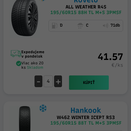
ALL WEATHER R4S
195/60R15 88H TL M+S 3PMSF
D
C
71db
Expedujeme
41.57
v pondelok
Viac ako 20
€/ks
ks
Skladom
-
+
KÚPIŤ
Hankook
W462 WINTER ICEPT RS3
195/60R15 88T TL M+S 3PMSF