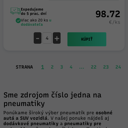
Expedujeme
98.72
do 5 prac. dní
Viac ako 20 ks
u
€/ks
dodávateľa
-
+
KÚPIŤ
1
STRANA
2
3
4
...
22
23
24
Sme zdrojom číslo jedna na
pneumatiky
Ponúkame široký výber pneumatík pre
osobné
autá a SUV vozidlá
. V našej ponuke nájdeš aj
dodávkové pneumatiky
a
pneumatiky pre