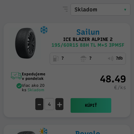
Sailun
ICE BLAZER ALPINE 2
195/60R15 88H TL M+S 3PMSF
?
?
?db
Expedujeme
48.49
v pondelok
Viac ako 20
€/ks
ks
Skladom
-
+
KÚPIŤ
Rovelo