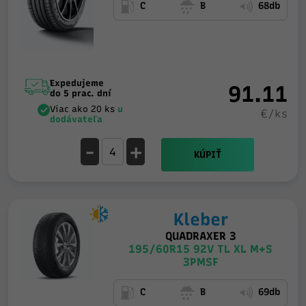
C
B
68db
Expedujeme
91.11
do 5 prac. dní
Viac ako 20 ks
u
€/ks
dodávateľa
-
+
KÚPIŤ
Kleber
QUADRAXER 3
195/60R15 92V TL XL M+S
3PMSF
C
B
69db