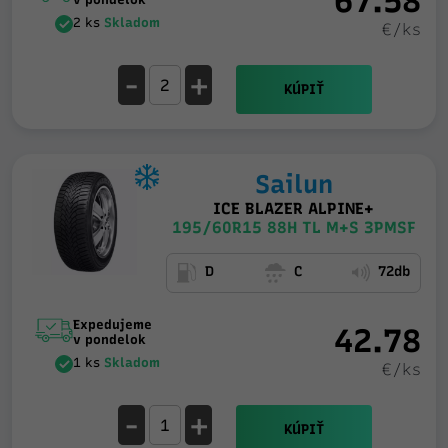
67.58
2 ks
Skladom
€/ks
-
+
KÚPIŤ
Sailun
ICE BLAZER ALPINE+
195/60R15 88H TL M+S 3PMSF
D
C
72db
Expedujeme
42.78
v pondelok
1 ks
Skladom
€/ks
-
+
KÚPIŤ