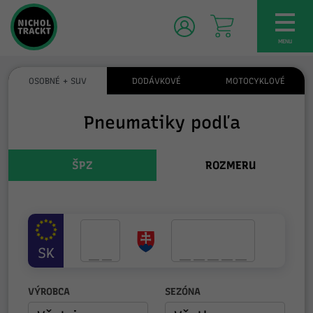
TOG
NAV
MENU
OSOBNÉ + SUV
DODÁVKOVÉ
MOTOCYKLOVÉ
Pneumatiky podľa
ŠPZ
ROZMERU
SK
VÝROBCA
SEZÓNA