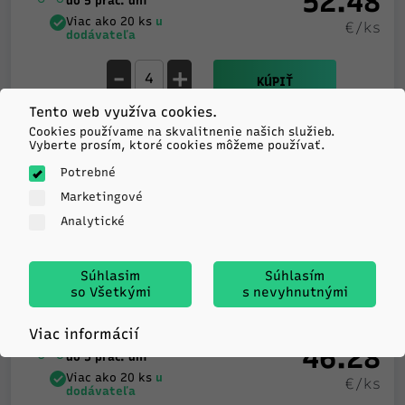
52.48
do 5 prac. dní
Viac ako 20 ks
u
€/ks
dodávateľa
-
+
KÚPIŤ
Tento web využíva cookies.
Cookies používame na skvalitnenie našich služieb.
Vyberte prosím, ktoré cookies môžeme používať.
Atlander
Potrebné
LANDER XSPORT ATL33
Marketingové
195/60R15 88H TL
Analytické
C
B
71db
Súhlasim
Súhlasím
so Všetkými
s nevyhnutnými
Viac informácií
Expedujeme
46.28
do 5 prac. dní
Viac ako 20 ks
u
€/ks
dodávateľa