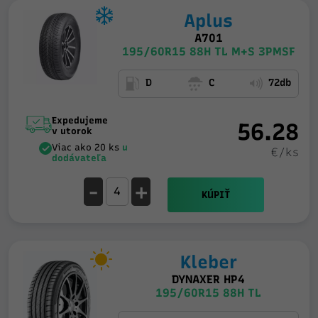
Aplus
A701
195/60R15 88H TL M+S 3PMSF
D
C
72db
Expedujeme
56.28
v utorok
Viac ako 20 ks
u
€/ks
dodávateľa
-
+
KÚPIŤ
Kleber
DYNAXER HP4
195/60R15 88H TL