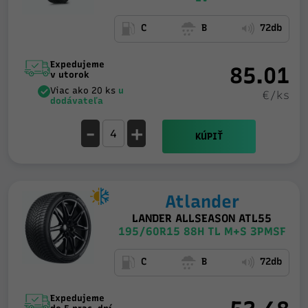
C
B
72db
Expedujeme
85.01
v utorok
Viac ako 20 ks
u
€/ks
dodávateľa
-
+
KÚPIŤ
Atlander
LANDER ALLSEASON ATL55
195/60R15 88H TL M+S 3PMSF
C
B
72db
Expedujeme