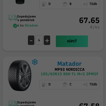
D
B
72db
Expedujeme
67.65
v pondelok
4 ks
Skladom
€/ks
-
+
KÚPIŤ
Matador
MP93 NORDICCA
195/60R15 88H TL M+S 3PMSF
D
C
72db
Expedujeme
v pondelok