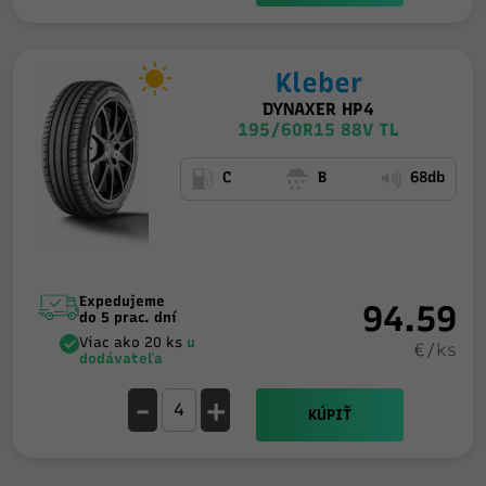
Kleber
DYNAXER HP4
195/60R15 88V TL
C
B
68db
Expedujeme
94.59
do 5 prac. dní
Viac ako 20 ks
u
€/ks
dodávateľa
-
+
KÚPIŤ