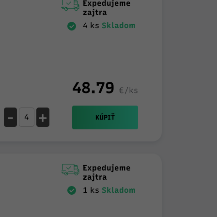
Expedujeme
zajtra
4 ks
Skladom
48.79
€/ks
-
+
KÚPIŤ
Expedujeme
zajtra
1 ks
Skladom