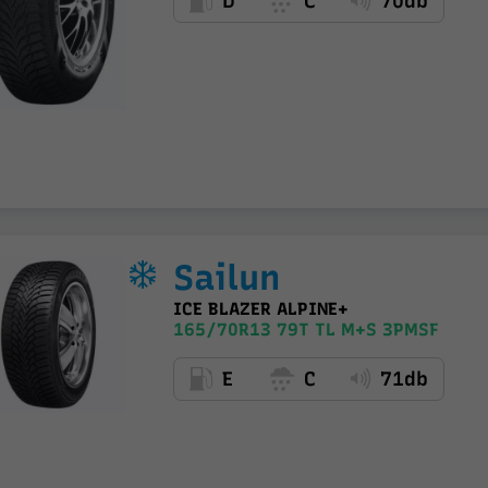
D
C
70db
Sailun
ICE BLAZER ALPINE+
165/70R13 79T TL M+S 3PMSF
E
C
71db