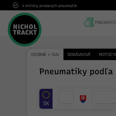
Dodanie do pneuservisu v rámci celej SR
PNEUMATI
OSOBNÉ + SUV
DODÁVKOVÉ
MOTOCY
Pneumatiky podľa
SK