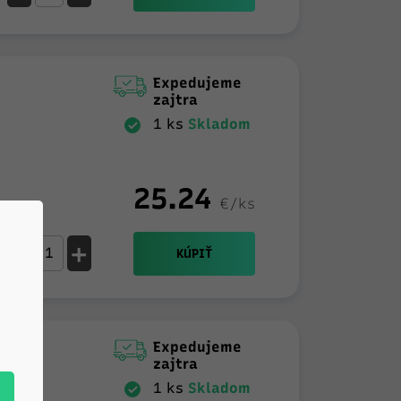
Expedujeme
zajtra
1 ks
Skladom
25.24
€/ks
-
+
KÚPIŤ
Expedujeme
zajtra
1 ks
Skladom