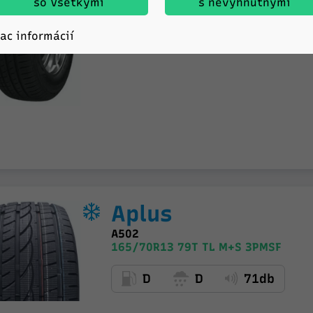
so Všetkými
s nevyhnutnými
D
B
70db
iac informácií
Aplus
A502
165/70R13 79T TL M+S 3PMSF
D
D
71db