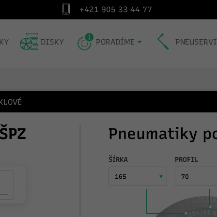
+421 905 33 44 77
Špecialista na pneumatiky od roku 1991
Exp
KY
DISKY
PORADÍME
PNEUSERV
KLOVÉ
ŠPZ
Pneumatiky p
ŠÍRKA
PROFIL