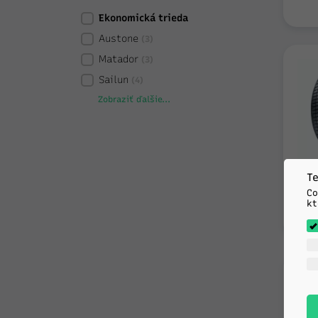
Ekonomická trieda
Austone
(3)
Matador
(3)
Sailun
(4)
Zobraziť ďalšie...
Te
Co
kt