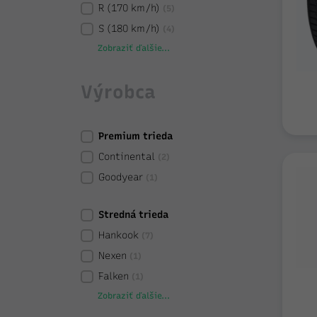
R (170 km/h)
(5)
S (180 km/h)
(4)
Zobraziť ďalšie...
Výrobca
Premium trieda
Continental
(2)
Goodyear
(1)
Stredná trieda
Hankook
(7)
Nexen
(1)
Falken
(1)
Zobraziť ďalšie...