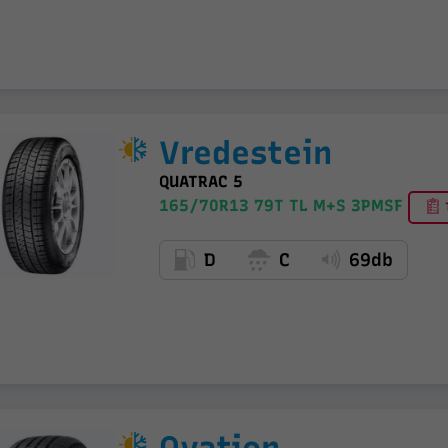
Vredestein
QUATRAC 5
165/70R13 79T TL M+S 3PMSF
T
D
C
69db