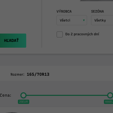
VÝROBCA
SEZÓNA
Do 2 pracovných dní
HĽADAŤ
165/70R13
Rozmer:
Cena:
25EUR
666E