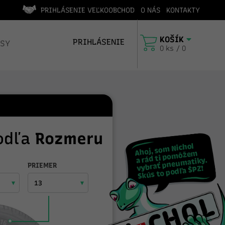
PRIHLÁSENIE VEĽKOOBCHOD
O NÁS
KONTAKTY
edícia v deň objednávky (do 14:00)
Vyhľadáva
KOŠÍK
PRIHLÁSENIE
ISY
0 ks / 0
odľa
Rozmeru
PRIEMER