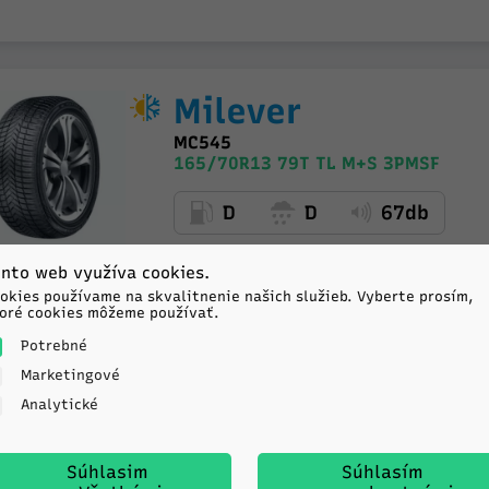
Milever
MC545
165/70R13 79T TL M+S 3PMSF
D
D
67db
nto web využíva cookies.
okies používame na skvalitnenie našich služieb. Vyberte prosím,
oré cookies môžeme používať.
Potrebné
Marketingové
Analytické
Sailun
ATREZZO ECO
Súhlasim
Súhlasím
165/70R13 79T TL