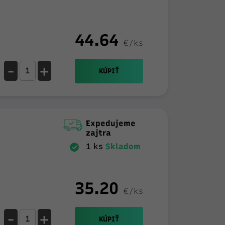
44.64
€/ks
-
+
KÚPIŤ
Expedujeme
zajtra
1 ks
Skladom
35.20
€/ks
-
+
KÚPIŤ