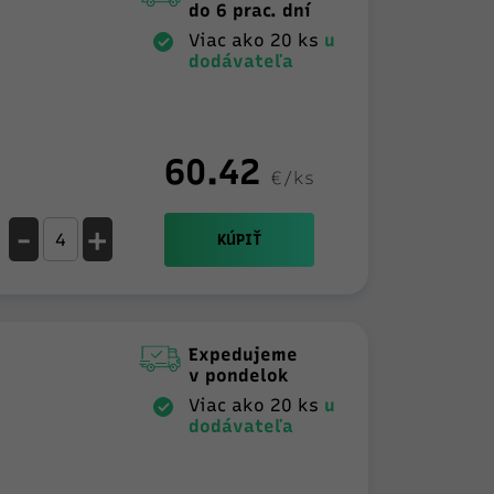
do 6 prac. dní
Viac ako 20 ks
u
dodávateľa
60.42
€/ks
-
+
KÚPIŤ
Expedujeme
v pondelok
Viac ako 20 ks
u
dodávateľa