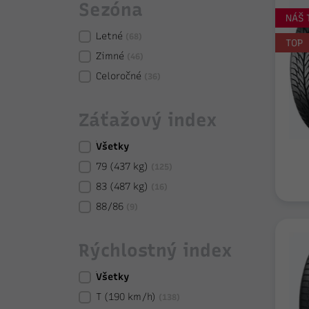
Sezóna
NÁŠ 
Letné
(68)
TOP
Zimné
(46)
Celoročné
(36)
Záťažový index
Všetky
79 (437 kg)
(125)
83 (487 kg)
(16)
88/86
(9)
Rýchlostný index
Všetky
T (190 km/h)
(138)