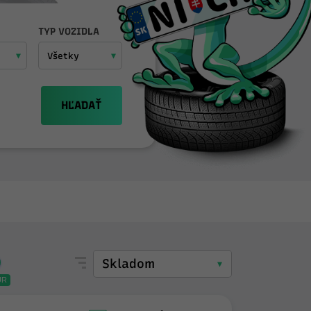
TYP VOZIDLA
HĽADAŤ
UR