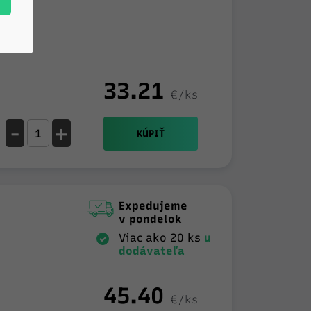
33.21
€/ks
-
+
KÚPIŤ
Expedujeme
v pondelok
Viac ako 20 ks
u
dodávateľa
45.40
€/ks