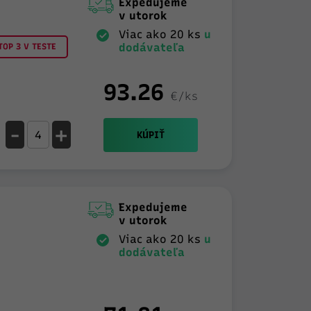
Expedujeme
v utorok
Viac ako 20 ks
u
dodávateľa
OP 3 V TESTE
93.26
€/ks
-
+
KÚPIŤ
Expedujeme
v utorok
Viac ako 20 ks
u
dodávateľa