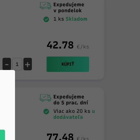
Expedujeme
v pondelok
1 ks
Skladom
42.78
€/ks
-
+
KÚPIŤ
Expedujeme
do 5 prac. dní
Viac ako 20 ks
u
dodávateľa
77.48
€/ks