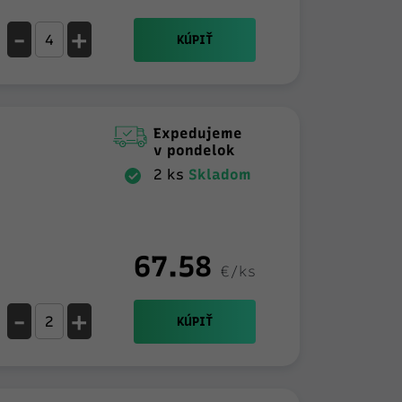
-
+
KÚPIŤ
Expedujeme
v pondelok
2 ks
Skladom
67.58
€/ks
-
+
KÚPIŤ