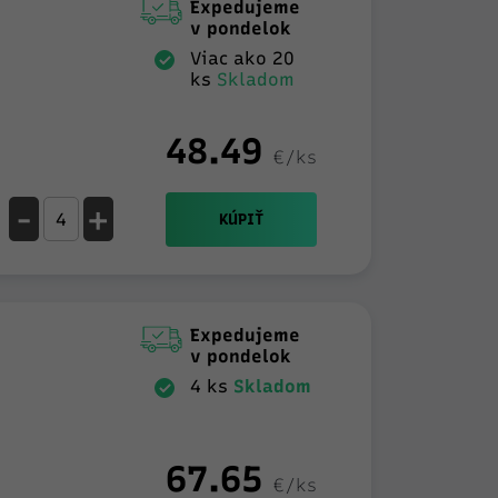
Expedujeme
v pondelok
Viac ako 20
ks
Skladom
48.49
€/ks
-
+
KÚPIŤ
Expedujeme
v pondelok
4 ks
Skladom
67.65
€/ks