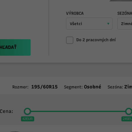
VÝROBCA
SEZÓN
Do 2 pracovných dní
HĽADAŤ
195/60R15
Osobné
Zi
Rozmer:
Segment:
Sezóna:
Cena:
42EUR
245E