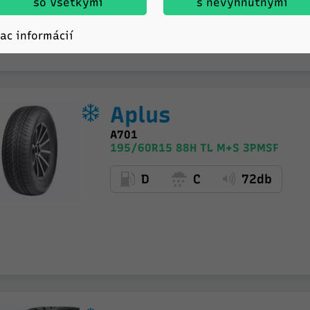
so Všetkými
s nevyhnutnými
iac informácií
Aplus
A701
195/60R15 88H TL M+S 3PMSF
D
C
72db