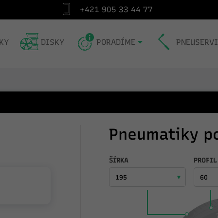
+421 905 33 44 77
Špecialista na pneumatiky od roku 1991
Exp
KY
DISKY
PORADÍME
PNEUSERV
Pneumatiky p
ŠÍRKA
PROFIL