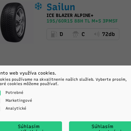
Sailun
ICE BLAZER ALPINE+
195/60R15 88H TL M+S 3PMSF
D
C
72db
nto web využíva cookies.
okies používame na skvalitnenie našich služieb. Vyberte prosím,
oré cookies môžeme používať.
Kumho
Potrebné
Marketingové
WINTERCRAFT WP52+
195/60R15 88T TL M+S 3PMSF EV
Analytické
D
B
72db
Súhlasim
Súhlasím