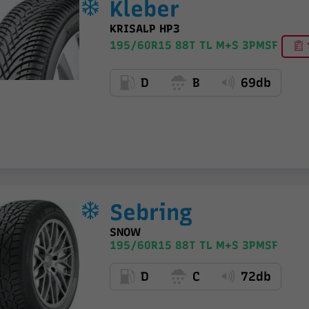
Kleber
KRISALP HP3
195/60R15 88T TL M+S 3PMSF
T
D
B
69db
Sebring
SNOW
195/60R15 88T TL M+S 3PMSF
D
C
72db