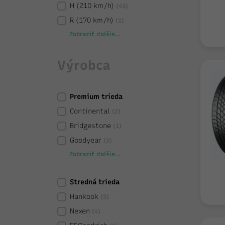
H (210 km/h)
(43)
R (170 km/h)
(1)
Zobraziť ďalšie...
Výrobca
Premium trieda
Continental
(2)
Bridgestone
(1)
Goodyear
(3)
Zobraziť ďalšie...
Stredná trieda
Hankook
(5)
Nexen
(4)