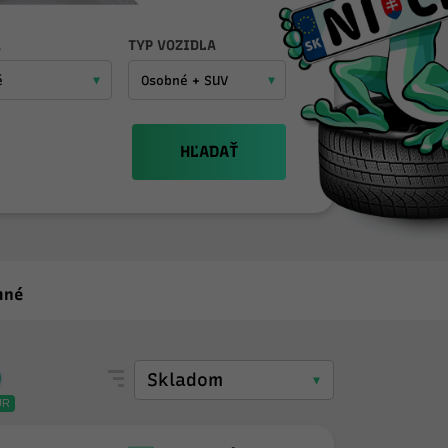
A
TYP VOZIDLA
HĽADAŤ
mné
UR