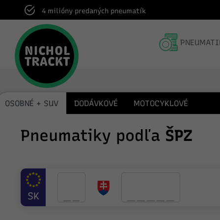
Dodanie do pneuservisu v rámci celej SR
PNEUMATI
OSOBNÉ + SUV
DODÁVKOVÉ
MOTOCYKLOVÉ
Pneumatiky podľa
ŠPZ
SK