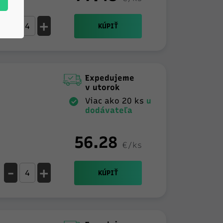
-
+
KÚPIŤ
Expedujeme
v utorok
Viac ako 20 ks
u
dodávateľa
56.28
€/ks
-
+
KÚPIŤ