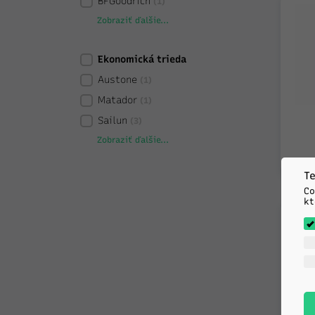
BFGoodrich
(1)
Zobraziť ďalšie...
Ekonomická trieda
Austone
(1)
Matador
(1)
Sailun
(3)
Zobraziť ďalšie...
Te
Co
kt