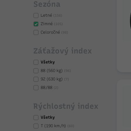
Sezóna
Letné
(156)
Zimné
(105)
Celoročné
(98)
Záťažový index
Všetky
88 (560 kg)
(96)
92 (630 kg)
(7)
88/88
(2)
Rýchlostný index
Všetky
T (190 km/h)
(60)