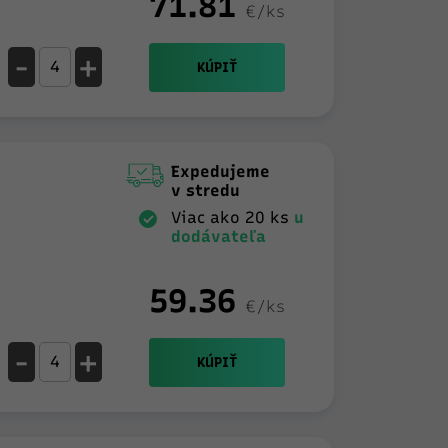
71.81
€/ks
-
+
KÚPIŤ
Expedujeme
v stredu
Viac ako 20 ks
u
dodávateľa
59.36
€/ks
-
+
KÚPIŤ