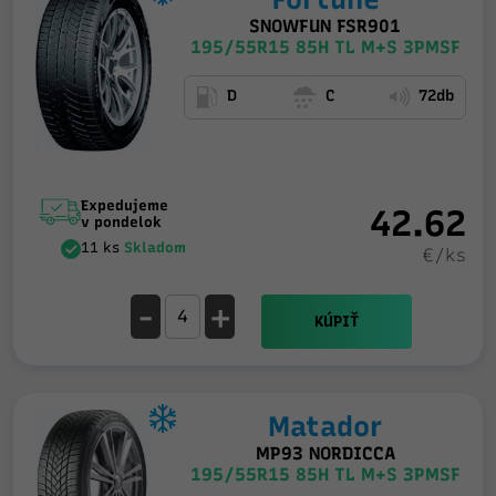
SNOWFUN FSR901
195/55R15 85H TL M+S 3PMSF
D
C
72db
Expedujeme
42.62
v pondelok
11 ks
Skladom
€/ks
-
+
KÚPIŤ
Matador
MP93 NORDICCA
195/55R15 85H TL M+S 3PMSF