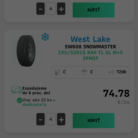
-
+
KÚPIŤ
West Lake
SW608 SNOWMASTER
195/55R15 89H TL XL M+S
3PMSF
C
C
72db
Expedujeme
74.78
do 6 prac. dní
Viac ako 20 ks
u
€/ks
dodávateľa
-
+
KÚPIŤ