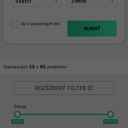
Do 2 pracovných dní
HĽADAŤ
15
85
Zobrazených
z
produktov
ROZŠÍRENÝ FILTER
Cena:
38EUR
270EUR