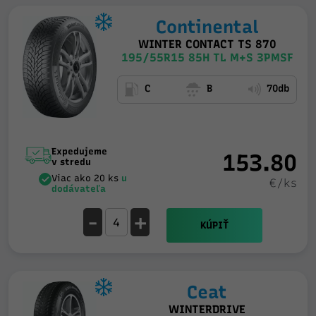
Continental
WINTER CONTACT TS 870
195/55R15 85H TL M+S 3PMSF
C
B
70db
Expedujeme
153.80
v stredu
Viac ako 20 ks
u
€/ks
dodávateľa
-
+
KÚPIŤ
Ceat
WINTERDRIVE