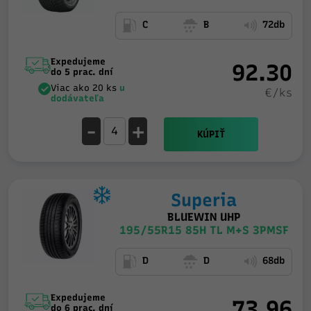
C
B
72db
Expedujeme
92.30
do 5 prac. dní
Viac ako 20 ks
u
€/ks
dodávateľa
-
+
KÚPIŤ
Superia
BLUEWIN UHP
195/55R15 85H TL M+S 3PMSF
D
D
68db
Expedujeme
73.96
do 6 prac. dní