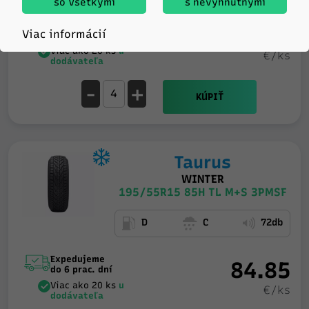
so Všetkými
s nevyhnutnými
Expedujeme
73.96
Viac informácií
do 6 prac. dní
Viac ako 20 ks
u
€/ks
dodávateľa
-
+
KÚPIŤ
Taurus
WINTER
195/55R15 85H TL M+S 3PMSF
D
C
72db
Expedujeme
84.85
do 6 prac. dní
Viac ako 20 ks
u
€/ks
dodávateľa