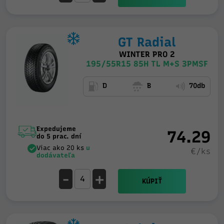
GT Radial
WINTER PRO 2
195/55R15 85H TL M+S 3PMSF
D
B
70db
Expedujeme
74.29
do 5 prac. dní
Viac ako 20 ks
u
€/ks
dodávateľa
-
+
KÚPIŤ