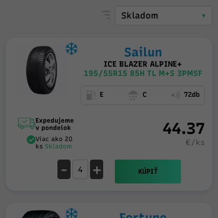
Sailun
ICE BLAZER ALPINE+
195/55R15 85H TL M+S 3PMSF
E
C
72db
Expedujeme
44.37
v pondelok
Viac ako 20
€/ks
ks
Skladom
-
+
KÚPIŤ
Fortune