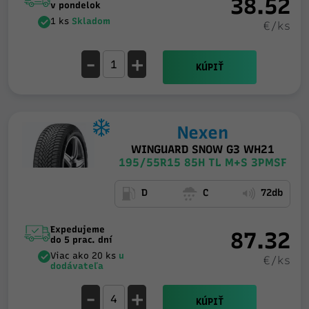
38.52
v pondelok
1 ks
Skladom
€/ks
-
+
KÚPIŤ
Nexen
WINGUARD SNOW G3 WH21
195/55R15 85H TL M+S 3PMSF
D
C
72db
Expedujeme
87.32
do 5 prac. dní
Viac ako 20 ks
u
€/ks
dodávateľa
-
+
KÚPIŤ