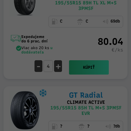
195/55R15 89H TL XL M+S
3PMSF
C
C
69db
Expedujeme
80.04
do 6 prac. dní
Viac ako 20 ks
u
€/ks
dodávateľa
-
+
KÚPIŤ
GT Radial
CLIMATE ACTIVE
195/55R15 85H TL M+S 3PMSF
EVR
?
?
?db