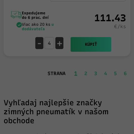
Expedujeme
111.43
do 6 prac. dní
Viac ako 20 ks
u
€/ks
dodávateľa
-
+
KÚPIŤ
1
STRANA
2
3
4
5
6
Vyhľadaj najlepšie značky
zimných pneumatík v našom
obchode