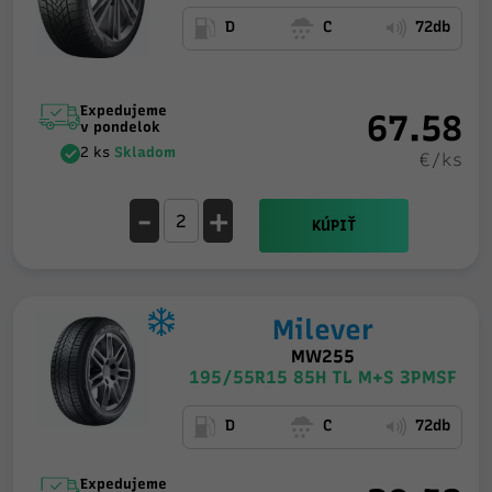
D
C
72db
Expedujeme
67.58
v pondelok
2 ks
Skladom
€/ks
-
+
KÚPIŤ
Milever
MW255
195/55R15 85H TL M+S 3PMSF
D
C
72db
Expedujeme