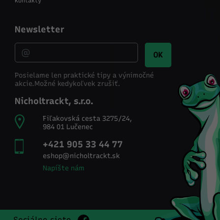
Kontakty
Newsletter
OK
Posielame len praktické tipy a výnimočné
akcie.
Možné kedykoľvek zrušiť.
Nicholtrackt, s.r.o.
Fiľakovská cesta 3275/24,
984 01 Lučenec
+421 905 33 44 77
eshop@nicholtrackt.sk
Napíšte nám
Sociálne siete