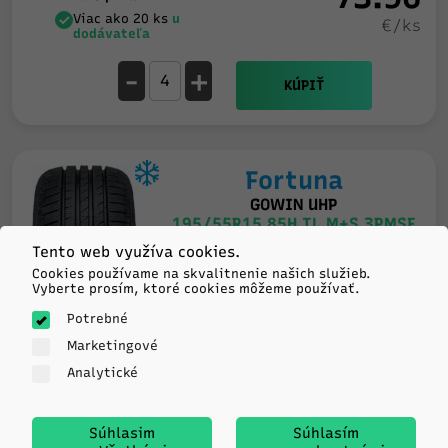
Viac ako 20 ks
u
€/ks
dodávateľa
-
+
KÚPIŤ
Fortuna
GOWIN UHP
195/55R15 85H TL M+S 3PMSF
Tento web využíva cookies.
D
D
68db
Cookies používame na skvalitnenie našich služieb.
Vyberte prosím, ktoré cookies môžeme používať.
Potrebné
Marketingové
Analytické
Súhlasim
Súhlasím