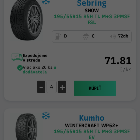
Sebring
SNOW
195/55R15 85H TL M+S 3PMSF
FSL
D
C
72db
Expedujeme
71.81
v stredu
Viac ako 20 ks
u
€/ks
dodávateľa
-
+
KÚPIŤ
Kumho
WINTERCRAFT WP52+
195/55R15 85H TL M+S 3PMSF
EV