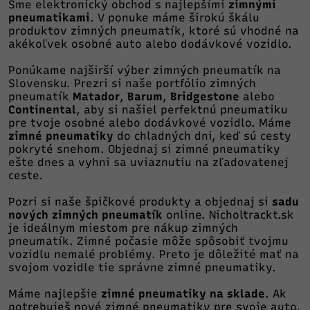
Sme elektronický obchod s najlepšími
zimnými
pneumatikami
. V ponuke máme širokú škálu
produktov zimných pneumatík, ktoré sú vhodné na
akékoľvek osobné auto alebo dodávkové vozidlo.
Ponúkame najširší výber zimných pneumatík na
Slovensku. Prezri si naše portfólio zimných
pneumatík
Matador
,
Barum
,
Bridgestone
alebo
Continental
, aby si našiel perfektnú pneumatiku
pre tvoje osobné alebo dodávkové vozidlo. Máme
zimné pneumatiky
do chladných dni, keď sú cesty
pokryté snehom. Objednaj si zimné pneumatiky
ešte dnes a vyhni sa uviaznutiu na zľadovatenej
ceste.
Pozri si naše špičkové produkty a objednaj si
sadu
nových zimných pneumatík
online. Nicholtrackt.sk
je ideálnym miestom pre nákup zimných
pneumatík. Zimné počasie môže spôsobiť tvojmu
vozidlu nemalé problémy. Preto je dôležité mať na
svojom vozidle tie správne zimné pneumatiky.
Máme najlepšie
zimné pneumatiky na sklade
. Ak
potrebuješ nové zimné pneumatiky pre svoje auto,