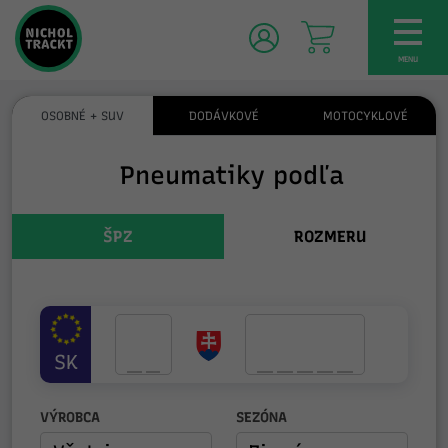
TOG
NAV
MENU
OSOBNÉ + SUV
DODÁVKOVÉ
MOTOCYKLOVÉ
Pneumatiky podľa
ŠPZ
ROZMERU
SK
VÝROBCA
SEZÓNA